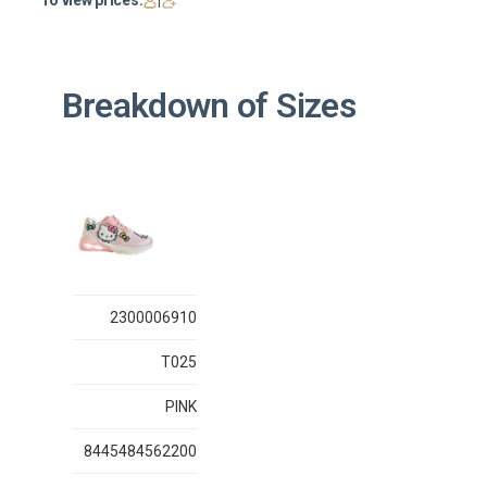
To view prices:
|
Breakdown of Sizes
2300006910
T025
PINK
8445484562200