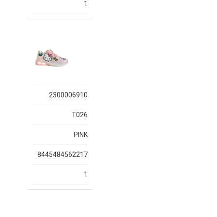
1
2300006910
T026
PINK
8445484562217
1