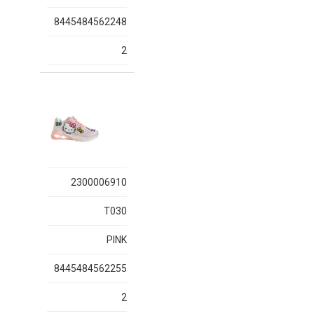
8445484562248
2
2300006910
T030
PINK
8445484562255
2