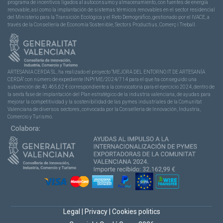
programa de incentivos ligados al autoconsumo y almacenamiento, con fuentes de energía
renovable, así como la implantación de sistemas térmicos renovables en el sector residencial
del Ministerio para la Transición Ecológica y el Reto Demográfico, gestionado por el IVACE, a
través de la Consellería de Economía Sostenible, Sectors Productius, Comerç i Treball.
ARTESANIA CERDA SL, ha realizado el proyecto “MEJORA DEL ENTORNO IT DE ARTESANÍA
CERDÁ” con número de expediente INPYME/2024/714 para el que ha conseguido una
subvención de 40.465,62 € correspondiente a la convocatoria para el ejercicio 2024, dentro de
la sexta fase de implantación del Plan estratégico de la industria valenciana, de ayudas para
mejorar la competitividad y la sostenibilidad de las pymes industriales de la Comunitat
Valenciana de diversos sectores, convocada por la Conselleria de Innovación, Industria,
Comercio y Turismo.
Legal
|
Privacy
|
Cookies politics