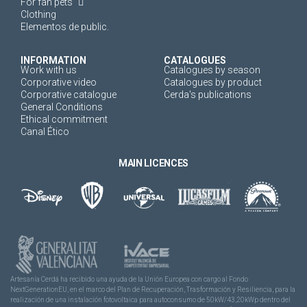
For fan pets
Clothing
Elementos de public.
INFORMATION
CATALOGUES
Work with us
Catalogues by season
Corporative video
Catalogues by product
Corporative catalogue
Cerda's publications
General Conditions
Ethical commitment
Canal Ético
MAIN LICENCES
Artesanía Cerdá ha recibido una ayuda de la Unión Europea con cargo al Fondo
NextGenerationEU, en el marco del Plan de Recuperación, Trasformación y Resiliencia, para la
realización de una instalación fotovoltaica para autoconsumo de 50kW/43,20kWp dentro del