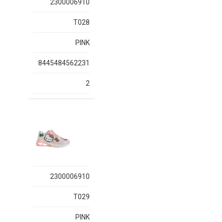
2300006910
T028
PINK
8445484562231
2
2300006910
T029
PINK