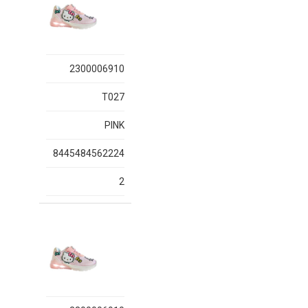
2300006910
T027
PINK
8445484562224
2