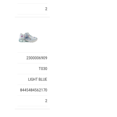
2
2300006909
T030
LIGHT BLUE
8445484562170
2