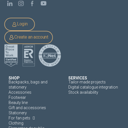
Login
Create an account
SHOP
SERVICES
Backpacks, bags and
Tailor-made projects
stationery
Digital catalogue integration
Accessories
Stock availability
Footwear
Beauty line
Gift and accessories
Stationery
For fan pets
Clothing