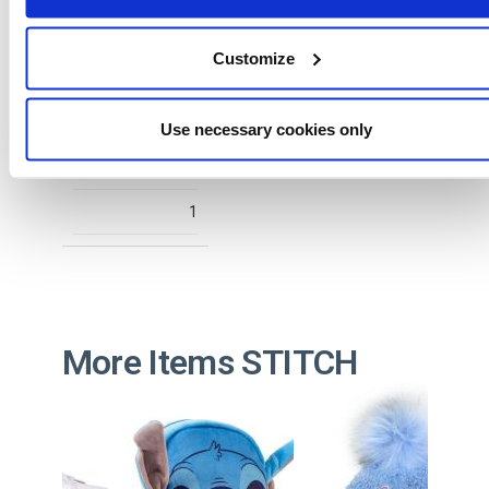
2300006909
Customize
T032
LIGHT BLUE
Use necessary cookies only
8445484562194
1
More Items STITCH