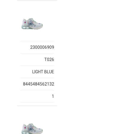
2300006909
T026
LIGHT BLUE
8445484562132
1