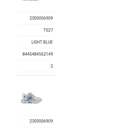
2300006909
T027
LIGHT BLUE
8445484562149
2
2300006909