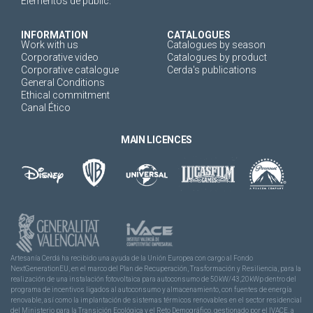
Elementos de public.
INFORMATION
CATALOGUES
Work with us
Catalogues by season
Corporative video
Catalogues by product
Corporative catalogue
Cerda's publications
General Conditions
Ethical commitment
Canal Ético
MAIN LICENCES
Artesanía Cerdá ha recibido una ayuda de la Unión Europea con cargo al Fondo
NextGenerationEU, en el marco del Plan de Recuperación, Trasformación y Resiliencia, para la
realización de una instalación fotovoltaica para autoconsumo de 50kW/43,20kWp dentro del
programa de incentivos ligados al autoconsumo y almacenamiento, con fuentes de energía
renovable, así como la implantación de sistemas térmicos renovables en el sector residencial
del Ministerio para la Transición Ecológica y el Reto Demográfico, gestionado por el IVACE, a