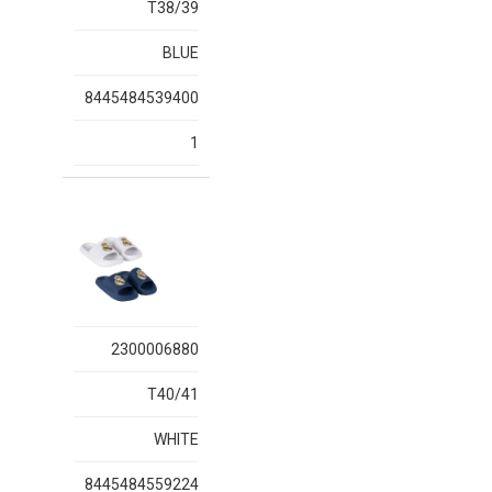
T38/39
BLUE
8445484539400
1
2300006880
T40/41
WHITE
8445484559224