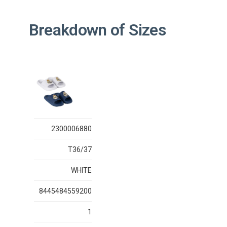
Breakdown of Sizes
2300006880
T36/37
WHITE
8445484559200
1