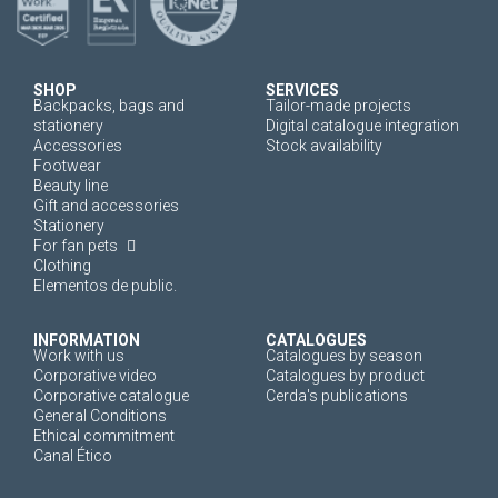
SHOP
SERVICES
Backpacks, bags and
Tailor-made projects
stationery
Digital catalogue integration
Accessories
Stock availability
Footwear
Beauty line
Gift and accessories
Stationery
For fan pets
Clothing
Elementos de public.
INFORMATION
CATALOGUES
Work with us
Catalogues by season
Corporative video
Catalogues by product
Corporative catalogue
Cerda's publications
General Conditions
Ethical commitment
Canal Ético