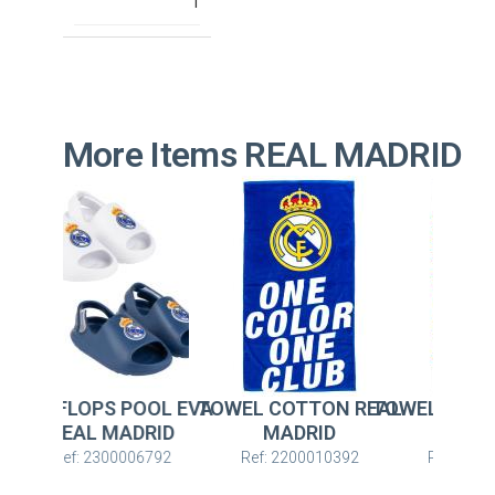
1
More Items REAL MADRID
LOPS POOL EVA
TOWEL COTTON REAL
TOWEL POLYESTER R
AL MADRID
MADRID
MADRID
: 2300006792
Ref: 2200010392
Ref: 2200010607