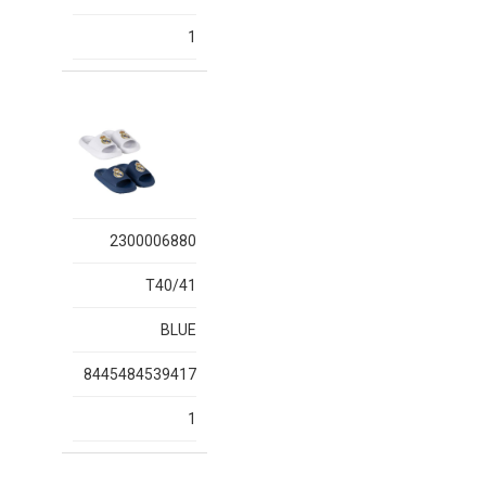
1
2300006880
T40/41
BLUE
8445484539417
1