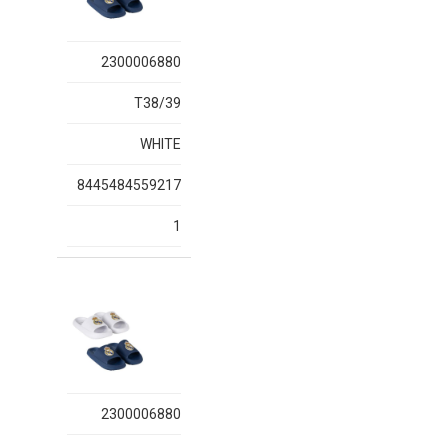
2300006880
T38/39
WHITE
8445484559217
1
2300006880