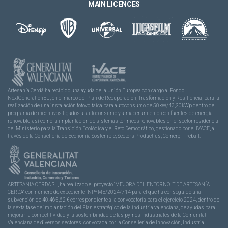
MAIN LICENCES
Artesanía Cerdá ha recibido una ayuda de la Unión Europea con cargo al Fondo
NextGenerationEU, en el marco del Plan de Recuperación, Trasformación y Resiliencia, para la
realización de una instalación fotovoltaica para autoconsumo de 50kW/43,20kWp dentro del
programa de incentivos ligados al autoconsumo y almacenamiento, con fuentes de energía
renovable, así como la implantación de sistemas térmicos renovables en el sector residencial
del Ministerio para la Transición Ecológica y el Reto Demográfico, gestionado por el IVACE, a
través de la Consellería de Economía Sostenible, Sectors Productius, Comerç i Treball.
ARTESANIA CERDA SL, ha realizado el proyecto “MEJORA DEL ENTORNO IT DE ARTESANÍA
CERDÁ” con número de expediente INPYME/2024/714 para el que ha conseguido una
subvención de 40.465,62 € correspondiente a la convocatoria para el ejercicio 2024, dentro de
la sexta fase de implantación del Plan estratégico de la industria valenciana, de ayudas para
mejorar la competitividad y la sostenibilidad de las pymes industriales de la Comunitat
Valenciana de diversos sectores, convocada por la Conselleria de Innovación, Industria,