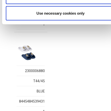
WHITE
Use necessary cookies only
8445484559194
1
2300006880
T44/45
BLUE
8445484539431