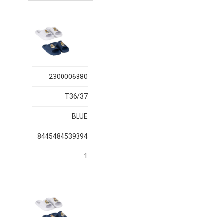
2300006880
T36/37
BLUE
8445484539394
1