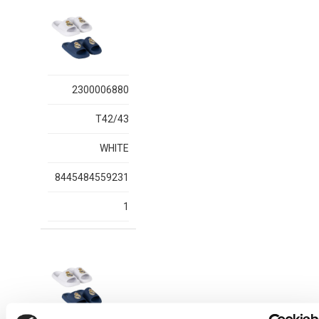
2300006880
T42/43
WHITE
8445484559231
1