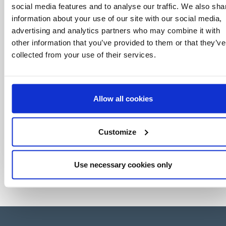
social media features and to analyse our traffic. We also sha
world of licensing, all at the click of a button.
information about your use of our site with our social media,
advertising and analytics partners who may combine it with
other information that you’ve provided to them or that they’ve
collected from your use of their services.
Allow all cookies
Customize
Use necessary cookies only