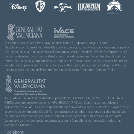
Artesanía Cerdá ha recibido una ayuda de la Unión Europea con cargo al Fondo
NextGenerationEU, en el marco del Plan de Recuperación, Trasformación y Resiliencia, para la
realización de una instalación fotovoltaica para autoconsumo de 50kW/43,20kWp dentro del
programa de incentivos ligados al autoconsumo y almacenamiento, con fuentes de energía
renovable, así como la implantación de sistemas térmicos renovables en el sector residencial
del Ministerio para la Transición Ecológica y el Reto Demográfico, gestionado por el IVACE, a
través de la Consellería de Economía Sostenible, Sectors Productius, Comerç i Treball.
ARTESANIA CERDA SL, ha realizado el proyecto “MEJORA DEL ENTORNO IT DE ARTESANÍA
CERDÁ” con número de expediente INPYME/2024/714 para el que ha conseguido una
subvención de 40.465,62 € correspondiente a la convocatoria para el ejercicio 2024, dentro de
la sexta fase de implantación del Plan estratégico de la industria valenciana, de ayudas para
mejorar la competitividad y la sostenibilidad de las pymes industriales de la Comunitat
Valenciana de diversos sectores, convocada por la Conselleria de Innovación, Industria,
Comercio y Turismo.