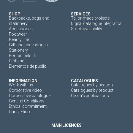
SHOP
SERVICES
Backpacks, bags and
Tailor-made projects
stationery
Digital catalogue integration
Accessories
Stock availability
Footwear
Beauty line
Gift and accessories
Stationery
For fan pets
Clothing
Elementos de public.
INFORMATION
CATALOGUES
Work with us
Catalogues by season
Corporative video
Catalogues by product
Corporative catalogue
Cerda's publications
General Conditions
Ethical commitment
Canal Ético
MAIN LICENCES