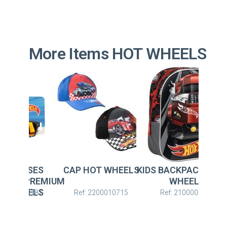
More Items HOT WHEELS
HOT WHEELS
KIDS BACKPACK 3D HOT
SUNGLASSES
WHEELS
SUNGLASSES PREMI
HOT WHEELS
: 2200010715
Ref: 2100005873
Ref: 2600003181