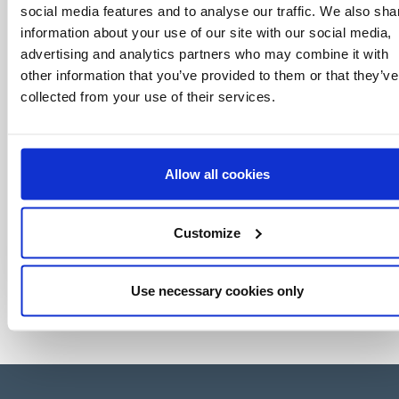
social media features and to analyse our traffic. We also sha
world of licensing, all at the click of a button.
information about your use of our site with our social media,
advertising and analytics partners who may combine it with
other information that you’ve provided to them or that they’ve
collected from your use of their services.
Allow all cookies
Customize
Use necessary cookies only