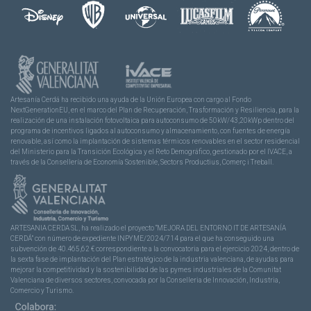
Artesanía Cerdá ha recibido una ayuda de la Unión Europea con cargo al Fondo
NextGenerationEU, en el marco del Plan de Recuperación, Trasformación y Resiliencia, para la
realización de una instalación fotovoltaica para autoconsumo de 50kW/43,20kWp dentro del
programa de incentivos ligados al autoconsumo y almacenamiento, con fuentes de energía
renovable, así como la implantación de sistemas térmicos renovables en el sector residencial
del Ministerio para la Transición Ecológica y el Reto Demográfico, gestionado por el IVACE, a
través de la Consellería de Economía Sostenible, Sectors Productius, Comerç i Treball.
ARTESANIA CERDA SL, ha realizado el proyecto “MEJORA DEL ENTORNO IT DE ARTESANÍA
CERDÁ” con número de expediente INPYME/2024/714 para el que ha conseguido una
subvención de 40.465,62 € correspondiente a la convocatoria para el ejercicio 2024, dentro de
la sexta fase de implantación del Plan estratégico de la industria valenciana, de ayudas para
mejorar la competitividad y la sostenibilidad de las pymes industriales de la Comunitat
Valenciana de diversos sectores, convocada por la Conselleria de Innovación, Industria,
Comercio y Turismo.