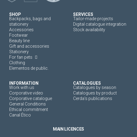
SHOP
SERVICES
Backpacks, bags and
Tailor-made projects
stationery
Digital catalogue integration
Accessories
Stock availability
Footwear
Beauty line
Gift and accessories
Stationery
For fan pets
Clothing
Elementos de public.
INFORMATION
CATALOGUES
Work with us
Catalogues by season
Corporative video
Catalogues by product
Corporative catalogue
Cerda's publications
General Conditions
Ethical commitment
Canal Ético
MAIN LICENCES