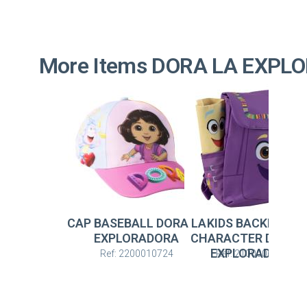
More Items DORA LA EXPL
CAP BASEBALL DORA LA
KIDS BACKPACK
EXPLORADORA
CHARACTER DORA 
EXPLORADORA
Ref: 2200010724
Ref: 2100006540