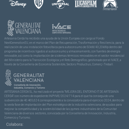
Artesanía Cerdá ha recibido una ayuda de la Unión Europea con cargo al Fondo
NextGenerationEU, en el marco del Plan de Recuperación, Trasformación y Resiliencia, para la
realización de una instalación fotovoltaica para autoconsumo de 50kW/43,20kWp dentro del
programa de incentivos ligados al autoconsumo y almacenamiento, con fuentes de energía
renovable, así como la implantación de sistemas térmicos renovables en el sector residencial
del Ministerio para la Transición Ecológica y el Reto Demográfico, gestionado por el IVACE, a
través de la Consellería de Economía Sostenible, Sectors Productius, Comerç i Treball.
ARTESANIA CERDA SL, ha realizado el proyecto “MEJORA DEL ENTORNO IT DE ARTESANÍA
CERDÁ” con número de expediente INPYME/2024/714 para el que ha conseguido una
subvención de 40.465,62 € correspondiente a la convocatoria para el ejercicio 2024, dentro de
la sexta fase de implantación del Plan estratégico de la industria valenciana, de ayudas para
mejorar la competitividad y la sostenibilidad de las pymes industriales de la Comunitat
Valenciana de diversos sectores, convocada por la Conselleria de Innovación, Industria,
Comercio y Turismo.