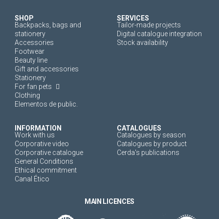
SHOP
SERVICES
Backpacks, bags and
Tailor-made projects
stationery
Digital catalogue integration
Accessories
Stock availability
Footwear
Beauty line
Gift and accessories
Stationery
For fan pets
Clothing
Elementos de public.
INFORMATION
CATALOGUES
Work with us
Catalogues by season
Corporative video
Catalogues by product
Corporative catalogue
Cerda's publications
General Conditions
Ethical commitment
Canal Ético
MAIN LICENCES