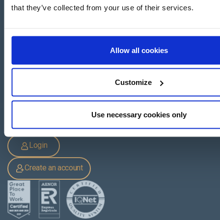
that they’ve collected from your use of their services.
Apartado de Correos nº 45
Pol. Ind. "El Carrascot"
Allow all cookies
Artesans 1 - 46850 L'Olleria
(Valencia-Spain)
+34 962 200 502
+39 0694 806 334
Customize
+33 249 880 967
Use necessary cookies only
Login
Create an account