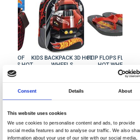
P SET OF
KIDS BACKPACK 3D HOT
FLIP FLOPS FLIP FL
LASSES HOT
WHEELS
HOT WHEELS
WHEELS
: 2200010733
Ref: 2100005873
Ref: 2300007277
Consent
Details
About
This website uses cookies
We use cookies to personalise content and ads, to provide
social media features and to analyse our traffic. We also sha
information about your use of our site with our social media,