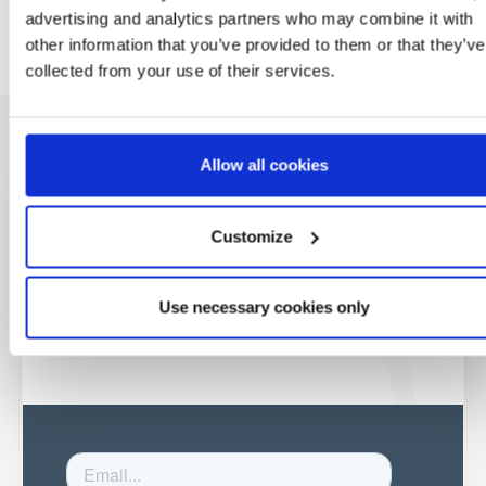
advertising and analytics partners who may combine it with
other information that you’ve provided to them or that they’ve
collected from your use of their services.
Allow all cookies
Be the first to
Customize
know
Use necessary cookies only
Special offers, events and news from the
world of licensing, all at the click of a button.