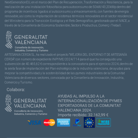
NextGenerationEU, en el marco del Plan de Recuperación, Trasformación y Resiliencia, para la
realización de una instalación fotovoltaica para autoconsumo de 50kW/43,20kWp dentro del
programa de incentivos ligados al autoconsumo y almacenamiento, con fuentes de energía
renovable, así como la implantación de sistemas térmicos renovables en el sector residencial
del Ministerio para la Transición Ecológica y el Reto Demográfico, gestionado por el IVACE, a
través de la Consellería de Economía Sostenible, Sectors Productius, Comerç i Treball.
ARTESANIA CERDA SL, ha realizado el proyecto “MEJORA DEL ENTORNO IT DE ARTESANÍA
CERDÁ” con número de expediente INPYME/2024/714 para el que ha conseguido una
subvención de 40.465,62 € correspondiente a la convocatoria para el ejercicio 2024, dentro de
la sexta fase de implantación del Plan estratégico de la industria valenciana, de ayudas para
mejorar la competitividad y la sostenibilidad de las pymes industriales de la Comunitat
Valenciana de diversos sectores, convocada por la Conselleria de Innovación, Industria,
Comercio y Turismo.