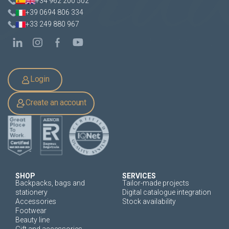
+34 962 200 502
+39 0694 806 334
+33 249 880 967
Login
Create an account
SHOP
SERVICES
Backpacks, bags and
Tailor-made projects
stationery
Digital catalogue integration
Accessories
Stock availability
Footwear
Beauty line
Gift and accessories