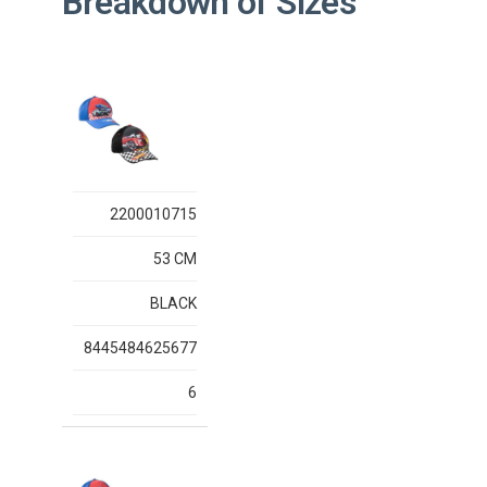
Breakdown of Sizes
2200010715
53 CM
BLACK
8445484625677
6