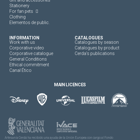
Stationery
For fan pets
Clothing
Elementos de public.
INFORMATION
CATALOGUES
Work with us
Catalogues by season
Corporative video
Catalogues by product
Corporative catalogue
Cerda's publications
General Conditions
Ethical commitment
Canal Ético
MAIN LICENCES
Artesanía Cerdá ha recibido una ayuda de la Unión Europea con cargo al Fondo