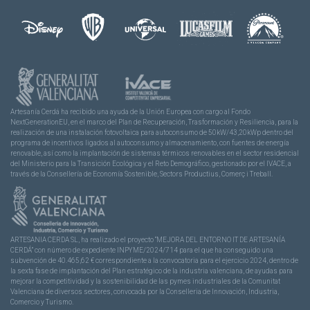
Artesanía Cerdá ha recibido una ayuda de la Unión Europea con cargo al Fondo
NextGenerationEU, en el marco del Plan de Recuperación, Trasformación y Resiliencia, para la
realización de una instalación fotovoltaica para autoconsumo de 50kW/43,20kWp dentro del
programa de incentivos ligados al autoconsumo y almacenamiento, con fuentes de energía
renovable, así como la implantación de sistemas térmicos renovables en el sector residencial
del Ministerio para la Transición Ecológica y el Reto Demográfico, gestionado por el IVACE, a
través de la Consellería de Economía Sostenible, Sectors Productius, Comerç i Treball.
ARTESANIA CERDA SL, ha realizado el proyecto “MEJORA DEL ENTORNO IT DE ARTESANÍA
CERDÁ” con número de expediente INPYME/2024/714 para el que ha conseguido una
subvención de 40.465,62 € correspondiente a la convocatoria para el ejercicio 2024, dentro de
la sexta fase de implantación del Plan estratégico de la industria valenciana, de ayudas para
mejorar la competitividad y la sostenibilidad de las pymes industriales de la Comunitat
Valenciana de diversos sectores, convocada por la Conselleria de Innovación, Industria,
Comercio y Turismo.