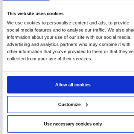
This website uses cookies
We use cookies to personalise content and ads, to provide
social media features and to analyse our traffic. We also sha
More Items PRINCESS
information about your use of our site with our social media,
advertising and analytics partners who may combine it with
other information that you’ve provided to them or that they’ve
collected from your use of their services.
Allow all cookies
Customize
CAP PRINCESS
BAG FANTASIA
PRINCESS
Ref: 2200010430
Ref: 2100004940
Use necessary cookies only