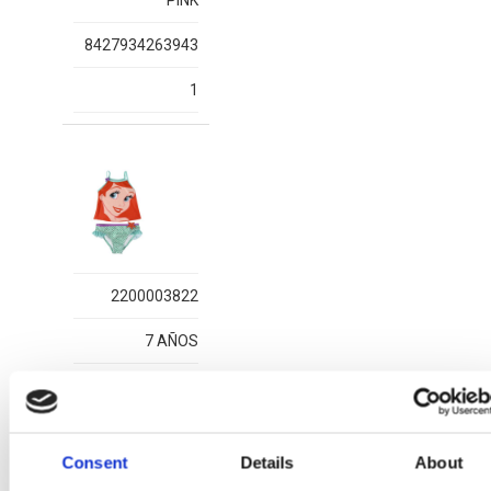
PINK
8427934263943
1
2200003822
7 AÑOS
PINK
8427934263905
Consent
Details
About
1