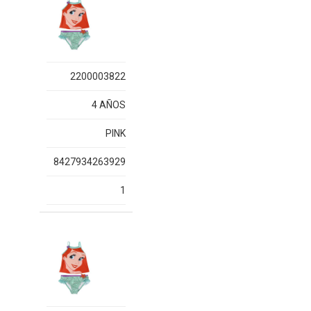
2200003822
4 AÑOS
PINK
8427934263929
1