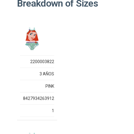
Breakdown of Sizes
2200003822
3 AÑOS
PINK
8427934263912
1