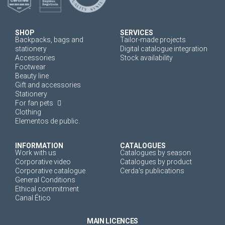
SHOP
SERVICES
Backpacks, bags and
Tailor-made projects
stationery
Digital catalogue integration
Accessories
Stock availability
Footwear
Beauty line
Gift and accessories
Stationery
For fan pets
Clothing
Elementos de public.
INFORMATION
CATALOGUES
Work with us
Catalogues by season
Corporative video
Catalogues by product
Corporative catalogue
Cerda's publications
General Conditions
Ethical commitment
Canal Ético
MAIN LICENCES