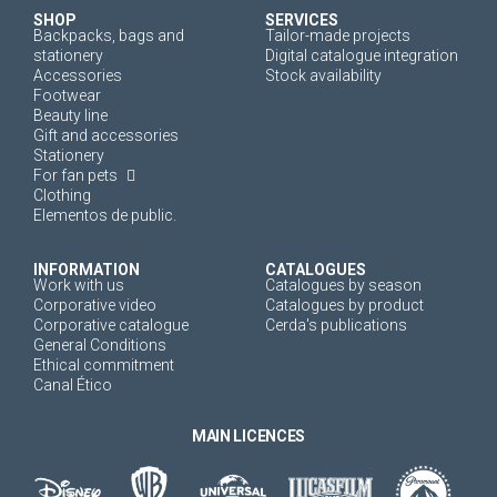
SHOP
SERVICES
Backpacks, bags and
Tailor-made projects
stationery
Digital catalogue integration
Accessories
Stock availability
Footwear
Beauty line
Gift and accessories
Stationery
For fan pets
Clothing
Elementos de public.
INFORMATION
CATALOGUES
Work with us
Catalogues by season
Corporative video
Catalogues by product
Corporative catalogue
Cerda's publications
General Conditions
Ethical commitment
Canal Ético
MAIN LICENCES