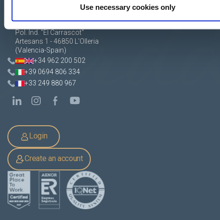
Use necessary cookies only
Apartado de Correos nº 45
Pol. Ind. "El Carrascot"
Artesans 1 - 46850 L'Olleria
(Valencia-Spain)
+34 962 200 502
+39 0694 806 334
+33 249 880 967
Login
Create an account