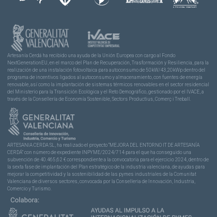
Artesanía Cerdá ha recibido una ayuda de la Unión Europea con cargo al Fondo
NextGenerationEU, en el marco del Plan de Recuperación, Trasformación y Resiliencia, para la
realización de una instalación fotovoltaica para autoconsumo de 50kW/43,20kWp dentro del
programa de incentivos ligados al autoconsumo y almacenamiento, con fuentes de energía
renovable, así como la implantación de sistemas térmicos renovables en el sector residencial
del Ministerio para la Transición Ecológica y el Reto Demográfico, gestionado por el IVACE, a
través de la Consellería de Economía Sostenible, Sectors Productius, Comerç i Treball.
ARTESANIA CERDA SL, ha realizado el proyecto “MEJORA DEL ENTORNO IT DE ARTESANÍA
CERDÁ” con número de expediente INPYME/2024/714 para el que ha conseguido una
subvención de 40.465,62 € correspondiente a la convocatoria para el ejercicio 2024, dentro de
la sexta fase de implantación del Plan estratégico de la industria valenciana, de ayudas para
mejorar la competitividad y la sostenibilidad de las pymes industriales de la Comunitat
Valenciana de diversos sectores, convocada por la Conselleria de Innovación, Industria,
Comercio y Turismo.