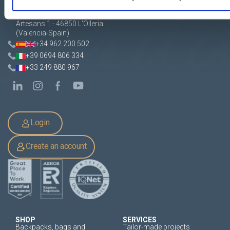
Apartado de Correos nº 45
Pol. Ind. "El Carrascot"
Artesans 1 - 46850 L'Olleria
(Valencia-Spain)
+34 962 200 502
+39 0694 806 334
+33 249 880 967
Login
Create an account
SHOP
SERVICES
Backpacks, bags and
Tailor-made projects