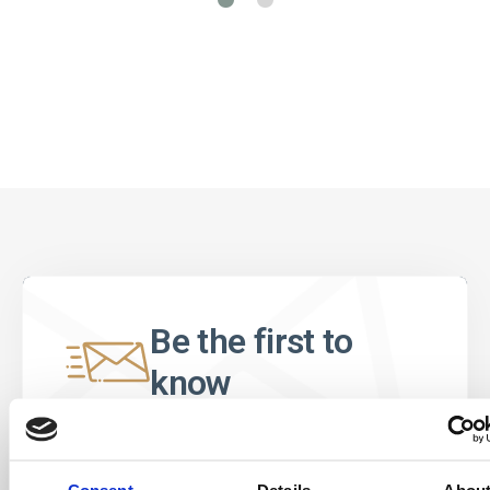
Be the first to
know
Special offers, events and news from the
world of licensing, all at the click of a button.
Consent
Details
Abou