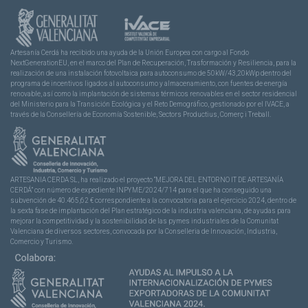
Artesanía Cerdá ha recibido una ayuda de la Unión Europea con cargo al Fondo
NextGenerationEU, en el marco del Plan de Recuperación, Trasformación y Resiliencia, para la
realización de una instalación fotovoltaica para autoconsumo de 50kW/43,20kWp dentro del
programa de incentivos ligados al autoconsumo y almacenamiento, con fuentes de energía
renovable, así como la implantación de sistemas térmicos renovables en el sector residencial
del Ministerio para la Transición Ecológica y el Reto Demográfico, gestionado por el IVACE, a
través de la Consellería de Economía Sostenible, Sectors Productius, Comerç i Treball.
ARTESANIA CERDA SL, ha realizado el proyecto “MEJORA DEL ENTORNO IT DE ARTESANÍA
CERDÁ” con número de expediente INPYME/2024/714 para el que ha conseguido una
subvención de 40.465,62 € correspondiente a la convocatoria para el ejercicio 2024, dentro de
la sexta fase de implantación del Plan estratégico de la industria valenciana, de ayudas para
mejorar la competitividad y la sostenibilidad de las pymes industriales de la Comunitat
Valenciana de diversos sectores, convocada por la Conselleria de Innovación, Industria,
Comercio y Turismo.