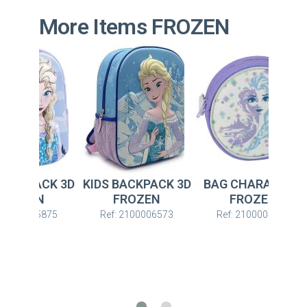
More Items FROZEN
 BACKPACK 3D
KIDS BACKPACK 3D
BAG CHARACTER
FROZEN
FROZEN
FROZEN
: 2100005875
Ref: 2100006573
Ref: 2100004311