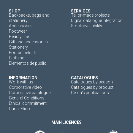
SHOP
SERVICES
Backpacks, bags and
Tailor-made projects
stationery
Digital catalogue integration
Accessories
Stock availability
Footwear
Beauty line
Gift and accessories
Stationery
For fan pets
Clothing
Elementos de public.
INFORMATION
CATALOGUES
Work with us
Catalogues by season
Corporative video
Catalogues by product
Corporative catalogue
Cerda's publications
General Conditions
Ethical commitment
Canal Ético
MAIN LICENCES