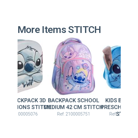
More Items STITCH
BACKPACK 3D
BACKPACK SCHOOL
KIDS BACKPACK
ATIONS STITCH
MEDIUM 42 CM STITCH
PRESCHOOL PLUS
STITCH
: 2100005076
Ref: 2100005751
Ref: 2100005060