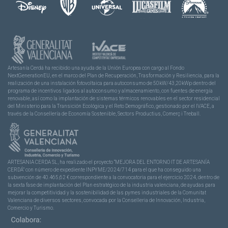
Artesanía Cerdá ha recibido una ayuda de la Unión Europea con cargo al Fondo
NextGenerationEU, en el marco del Plan de Recuperación, Trasformación y Resiliencia, para la
realización de una instalación fotovoltaica para autoconsumo de 50kW/43,20kWp dentro del
programa de incentivos ligados al autoconsumo y almacenamiento, con fuentes de energía
renovable, así como la implantación de sistemas térmicos renovables en el sector residencial
del Ministerio para la Transición Ecológica y el Reto Demográfico, gestionado por el IVACE, a
través de la Consellería de Economía Sostenible, Sectors Productius, Comerç i Treball.
ARTESANIA CERDA SL, ha realizado el proyecto “MEJORA DEL ENTORNO IT DE ARTESANÍA
CERDÁ” con número de expediente INPYME/2024/714 para el que ha conseguido una
subvención de 40.465,62 € correspondiente a la convocatoria para el ejercicio 2024, dentro de
la sexta fase de implantación del Plan estratégico de la industria valenciana, de ayudas para
mejorar la competitividad y la sostenibilidad de las pymes industriales de la Comunitat
Valenciana de diversos sectores, convocada por la Conselleria de Innovación, Industria,
Comercio y Turismo.