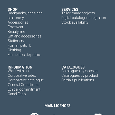
SHOP
SERVICES
Backpacks, bags and
Tailor-made projects
stationery
Digital catalogue integration
Accessories
Stock availability
Footwear
Beauty line
Gift and accessories
Stationery
For fan pets
Clothing
Elementos de public.
INFORMATION
CATALOGUES
Work with us
Catalogues by season
Corporative video
Catalogues by product
Corporative catalogue
Cerda's publications
General Conditions
Ethical commitment
Canal Ético
MAIN LICENCES