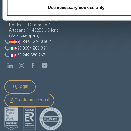
Use necessary cookies only
Apartado de Correos nº 45
Pol. Ind. "El Carrascot"
Artesans 1 - 46850 L'Olleria
(Valencia-Spain)
+34 962 200 502
+39 0694 806 334
+33 249 880 967
Login
Create an account