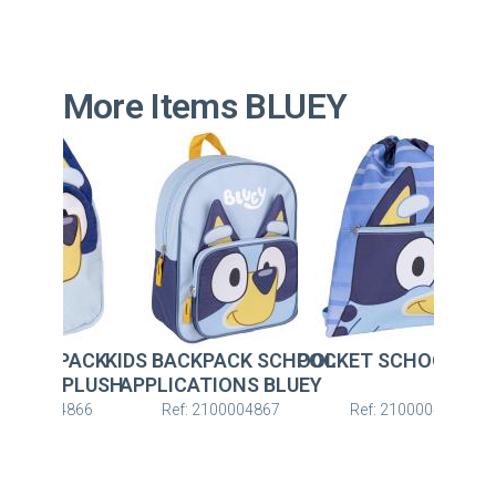
More Items BLUEY
BACKPACK SCHOOL
POCKET SCHOOL BLUEY
KIDS BACKPACK
ICATIONS BLUEY
PRESCHOOL PLU
BLUEY
ef: 2100004867
Ref: 2100004868
Ref: 2100004866