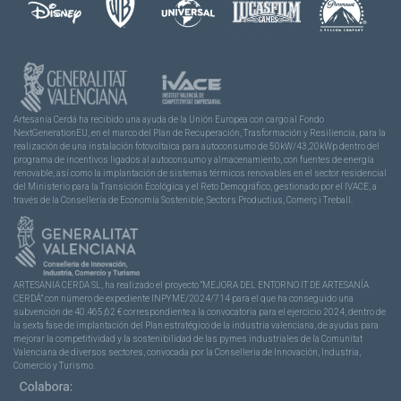
Artesanía Cerdá ha recibido una ayuda de la Unión Europea con cargo al Fondo
NextGenerationEU, en el marco del Plan de Recuperación, Trasformación y Resiliencia, para la
realización de una instalación fotovoltaica para autoconsumo de 50kW/43,20kWp dentro del
programa de incentivos ligados al autoconsumo y almacenamiento, con fuentes de energía
renovable, así como la implantación de sistemas térmicos renovables en el sector residencial
del Ministerio para la Transición Ecológica y el Reto Demográfico, gestionado por el IVACE, a
través de la Consellería de Economía Sostenible, Sectors Productius, Comerç i Treball.
ARTESANIA CERDA SL, ha realizado el proyecto “MEJORA DEL ENTORNO IT DE ARTESANÍA
CERDÁ” con número de expediente INPYME/2024/714 para el que ha conseguido una
subvención de 40.465,62 € correspondiente a la convocatoria para el ejercicio 2024, dentro de
la sexta fase de implantación del Plan estratégico de la industria valenciana, de ayudas para
mejorar la competitividad y la sostenibilidad de las pymes industriales de la Comunitat
Valenciana de diversos sectores, convocada por la Conselleria de Innovación, Industria,
Comercio y Turismo.