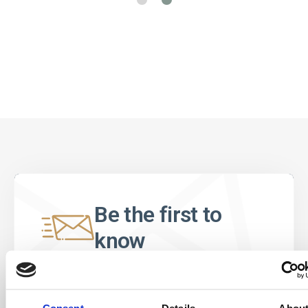
Be the first to
know
Special offers, events and news from the
world of licensing, all at the click of a button.
Consent
Details
Abou