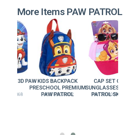
More Items PAW PATROL
S BACKPACK
CAP SET OF
KIDS BACKPACK 3D 
HOOL PREMIUM
SUNGLASSES PAW
PATROL
W PATROL
PATROL SKYE
: 2100005832
Ref: 2200009865
Ref: 2100005868