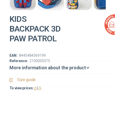
KIDS
BACKPACK 3D
PAW PATROL
EAN:
8445484369199
Reference:
2100005075
More information about the product
Size guide
To view prices:
|