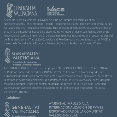
Artesanía Cerdá ha recibido una ayuda de la Unión Europea con cargo al Fondo
NextGenerationEU, en el marco del Plan de Recuperación, Trasformación y Resiliencia, para la
realización de una instalación fotovoltaica para autoconsumo de 50kW/43,20kWp dentro del
programa de incentivos ligados al autoconsumo y almacenamiento, con fuentes de energía
renovable, así como la implantación de sistemas térmicos renovables en el sector residencial
del Ministerio para la Transición Ecológica y el Reto Demográfico, gestionado por el IVACE, a
través de la Consellería de Economía Sostenible, Sectors Productius, Comerç i Treball.
ARTESANIA CERDA SL, ha realizado el proyecto “MEJORA DEL ENTORNO IT DE ARTESANÍA
CERDÁ” con número de expediente INPYME/2024/714 para el que ha conseguido una
subvención de 40.465,62 € correspondiente a la convocatoria para el ejercicio 2024, dentro de
la sexta fase de implantación del Plan estratégico de la industria valenciana, de ayudas para
mejorar la competitividad y la sostenibilidad de las pymes industriales de la Comunitat
Valenciana de diversos sectores, convocada por la Conselleria de Innovación, Industria,
Comercio y Turismo.