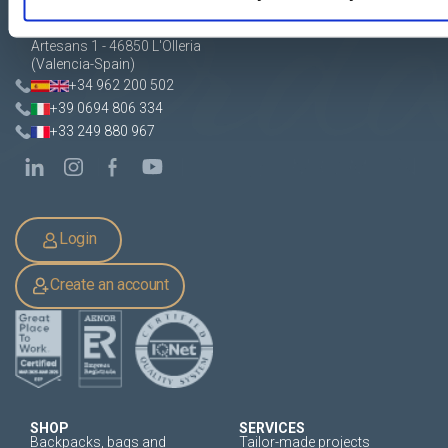
Apartado de Correos nº 45
Pol. Ind. "El Carrascot"
Artesans 1 - 46850 L'Olleria
(Valencia-Spain)
+34 962 200 502
+39 0694 806 334
+33 249 880 967
Login
Create an account
SHOP
SERVICES
Backpacks, bags and
Tailor-made projects