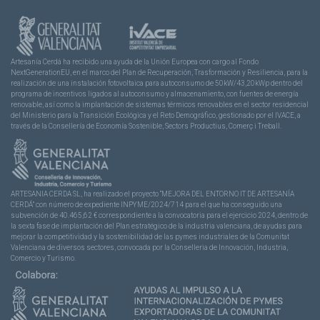
Artesanía Cerdá ha recibido una ayuda de la Unión Europea con cargo al Fondo
NextGenerationEU, en el marco del Plan de Recuperación, Trasformación y Resiliencia, para la
realización de una instalación fotovoltaica para autoconsumo de 50kW/43,20kWp dentro del
programa de incentivos ligados al autoconsumo y almacenamiento, con fuentes de energía
renovable, así como la implantación de sistemas térmicos renovables en el sector residencial
del Ministerio para la Transición Ecológica y el Reto Demográfico, gestionado por el IVACE, a
través de la Consellería de Economía Sostenible, Sectors Productius, Comerç i Treball.
ARTESANIA CERDA SL, ha realizado el proyecto “MEJORA DEL ENTORNO IT DE ARTESANÍA
CERDÁ” con número de expediente INPYME/2024/714 para el que ha conseguido una
subvención de 40.465,62 € correspondiente a la convocatoria para el ejercicio 2024, dentro de
la sexta fase de implantación del Plan estratégico de la industria valenciana, de ayudas para
mejorar la competitividad y la sostenibilidad de las pymes industriales de la Comunitat
Valenciana de diversos sectores, convocada por la Conselleria de Innovación, Industria,
Comercio y Turismo.