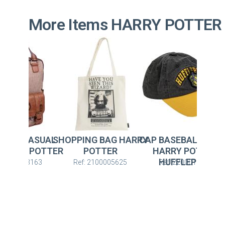
More Items HARRY POTTER
NG BAG HARRY
CAP BASEBALL ADULT
BACKPACK CASUA
POTTER
HARRY POTTER
URBAN HARRY POTT
HUFFLEPUFF
: 2100005625
Ref: 2200010499
Ref: 2100003163