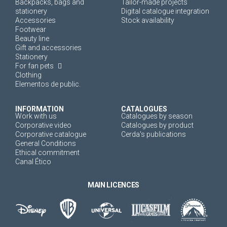
Backpacks, bags and
Tailor-made projects
stationery
Digital catalogue integration
Accessories
Stock availability
Footwear
Beauty line
Gift and accessories
Stationery
For fan pets
Clothing
Elementos de public.
INFORMATION
CATALOGUES
Work with us
Catalogues by season
Corporative video
Catalogues by product
Corporative catalogue
Cerda's publications
General Conditions
Ethical commitment
Canal Ético
MAIN LICENCES