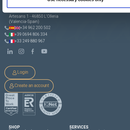
Apartado de Correos nº 45
Pol. Ind. "El Carrascot"
Artesans 1 - 46850 L'Olleria
(Valencia-Spain)
+34 962 200 502
+39 0694 806 334
+33 249 880 967
Login
Create an account
SHOP
SERVICES