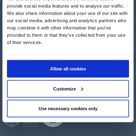
provide social media features and to analyse our traffic.
Apartado de Correos nº 45
We also share information about your use of our site with
Pol. Ind. "El Carrascot"
our social media, advertising and analytics partners who
Artesans 1 - 46850 L'Olleria
may combine it with other information that you’ve
(Valencia-Spain)
provided to them or that they’ve collected from your use
+34 962 200 502
+39 0694 806 334
of their services.
+33 249 880 967
Allow all cookies
Login
Customize
Create an account
Use necessary cookies only