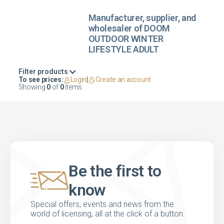
Manufacturer, supplier, and
wholesaler of DOOM
OUTDOOR WINTER
LIFESTYLE ADULT
Filter products
To see prices:
Login
|
Create an account
Showing
0
of
0
items
Be the first to
know
Special offers, events and news from the
world of licensing, all at the click of a button.