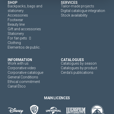
SHOP
SERVICES
Backpacks, bags and
Tailor-made projects
stationery
Digital catalogue integration
Accessories
Stock availability
Footwear
Beauty line
Gift and accessories
Stationery
For fan pets
Clothing
Elementos de public.
INFORMATION
CATALOGUES
Work with us
Catalogues by season
Corporative video
Catalogues by product
Corporative catalogue
Cerda's publications
General Conditions
Ethical commitment
Canal Ético
MAIN LICENCES