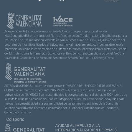
Artesanía Cerdá ha recibido una ayuda de la Unión Europea con cargo al Fondo
NextGenerationEU, en el marco del Plan de Recuperación, Trasformación y Resiliencia, para la
realización de una instalación fotovoltaica para autoconsumo de 50kW/43,20kWp dentro del
programa de incentivos ligados al autoconsumo y almacenamiento, con fuentes de energía
renovable, así como la implantación de sistemas térmicos renovables en el sector residencial
del Ministerio para la Transición Ecológica y el Reto Demográfico, gestionado por el IVACE, a
través de la Consellería de Economía Sostenible, Sectors Productius, Comerç i Treball.
ARTESANIA CERDA SL, ha realizado el proyecto “MEJORA DEL ENTORNO IT DE ARTESANÍA
CERDÁ” con número de expediente INPYME/2024/714 para el que ha conseguido una
subvención de 40.465,62 € correspondiente a la convocatoria para el ejercicio 2024, dentro de
la sexta fase de implantación del Plan estratégico de la industria valenciana, de ayudas para
mejorar la competitividad y la sostenibilidad de las pymes industriales de la Comunitat
Valenciana de diversos sectores, convocada por la Conselleria de Innovación, Industria,
Comercio y Turismo.