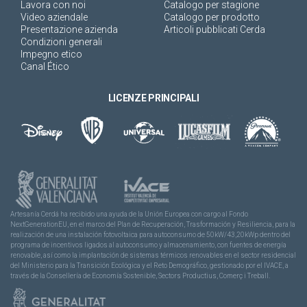
Lavora con noi
Catalogo per stagione
Video aziendale
Catalogo per prodotto
Presentazione azienda
Articoli pubblicati Cerda
Condizioni generali
Impegno etico
Canal Ético
LICENZE PRINCIPALI
Artesanía Cerdá ha recibido una ayuda de la Unión Europea con cargo al Fondo
NextGenerationEU, en el marco del Plan de Recuperación, Trasformación y Resiliencia, para la
realización de una instalación fotovoltaica para autoconsumo de 50kW/43,20kWp dentro del
programa de incentivos ligados al autoconsumo y almacenamiento, con fuentes de energía
renovable, así como la implantación de sistemas térmicos renovables en el sector residencial
del Ministerio para la Transición Ecológica y el Reto Demográfico, gestionado por el IVACE, a
través de la Consellería de Economía Sostenible, Sectors Productius, Comerç i Treball.