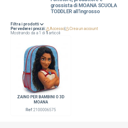
grossista di MOANA SCUOLA
TODDLER all'ingrosso
Filtra i prodotti
Per vedere i prezzi:
Accesso
|
Crea un account
Mostrando da
a
1
di
1
articoli
ZAINO PER BAMBINI O 3D
MOANA
Ref:
2100006575