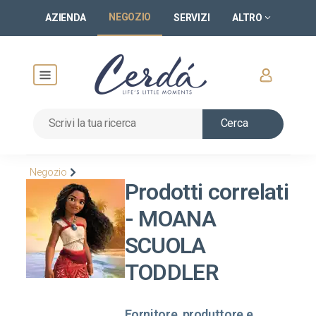
NEGOZIO
AZIENDA
SERVIZI
ALTRO
Cerca
Negozio
Prodotti correlati
- MOANA
SCUOLA
TODDLER
Fornitore, produttore e