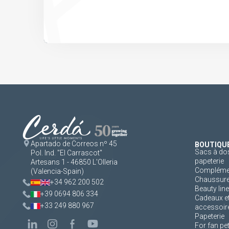
Apartado de Correos nº 45
BOUTIQU
Sacs à dos
Pol. Ind. "El Carrascot"
papeterie
Artesans 1 - 46850 L'Olleria
Complément
(Valencia-Spain)
Chaussur
+34 962 200 502
Beauty line
+39 0694 806 334
Cadeaux e
+33 249 880 967
accessoir
Papeterie
For fan pe