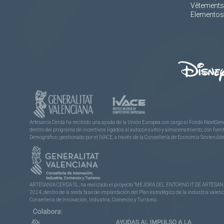
Vêtements
Elementos 
Artesanía Cerdá ha recibido una ayuda de la Unión Europea con cargo al Fondo NextGene
dentro del programa de incentivos ligados al autoconsumo y almacenamiento, con fuentes
Demográfico, gestionado por el IVACE, a través de la Consellería de Economía Sostenible,
ARTESANIA CERDA SL, ha realizado el proyecto “MEJORA DEL ENTORNO IT DE ARTESANÍA 
2024, dentro de la sexta fase de implantación del Plan estratégico de la industria vale
Conselleria de Innovación, Industria, Comercio y Turismo.