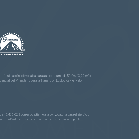
e una instalación fotovoltaica para autoconsumo de 50kW/43,20kWp
ncial del Ministerio para la Transición Ecológica y el Reto
.465,62 € correspondiente a la convocatoria para el ejercicio
Comunitat Valenciana de diversos sectores, convocada por la