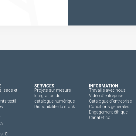
E
SERVICES
INFORMATION
, sacs et
Projets sur mesure
Travaille avec nous
Intégration du
Vidéo d´entreprise
s textil
catalogue numérique
Catalogue d´entreprise
es
Disponibilité du stock
Conditions générales
Engagement éthique
t
Canal Ético
es
ts