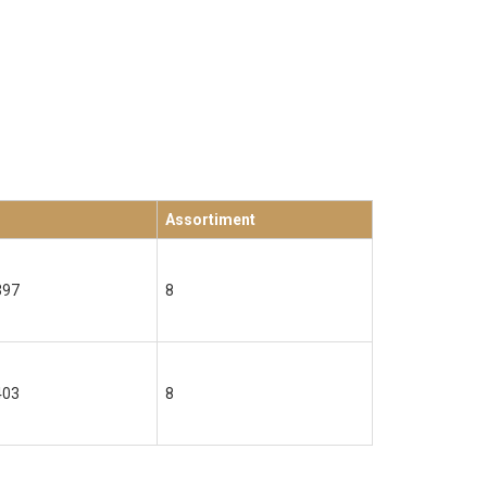
Assortiment
397
8
403
8