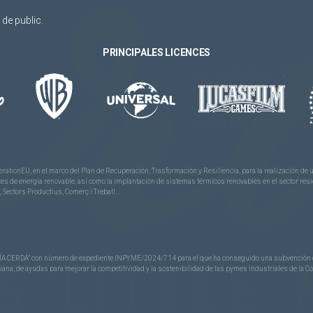
de public.
PRINCIPALES LICENCES
rationEU, en el marco del Plan de Recuperación, Trasformación y Resiliencia, para la realización d
 de energía renovable, así como la implantación de sistemas térmicos renovables en el sector reside
 Sectors Productius, Comerç i Treball.
CERDÁ” con número de expediente INPYME/2024/714 para el que ha conseguido una subvención de 40
nciana, de ayudas para mejorar la competitividad y la sostenibilidad de las pymes industriales de la 