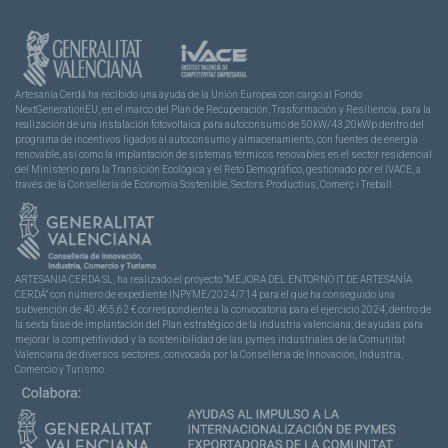
Artesanía Cerdá ha recibido una ayuda de la Unión Europea con cargo al Fondo
NextGenerationEU, en el marco del Plan de Recuperación, Trasformación y Resiliencia, para la
realización de una instalación fotovoltaica para autoconsumo de 50kW/43,20kWp dentro del
programa de incentivos ligados al autoconsumo y almacenamiento, con fuentes de energía
renovable, así como la implantación de sistemas térmicos renovables en el sector residencial
del Ministerio para la Transición Ecológica y el Reto Demográfico, gestionado por el IVACE, a
través de la Consellería de Economía Sostenible, Sectors Productius, Comerç i Treball.
ARTESANIA CERDA SL, ha realizado el proyecto “MEJORA DEL ENTORNO IT DE ARTESANÍA
CERDÁ” con número de expediente INPYME/2024/714 para el que ha conseguido una
subvención de 40.465,62 € correspondiente a la convocatoria para el ejercicio 2024, dentro de
la sexta fase de implantación del Plan estratégico de la industria valenciana, de ayudas para
mejorar la competitividad y la sostenibilidad de las pymes industriales de la Comunitat
Valenciana de diversos sectores, convocada por la Conselleria de Innovación, Industria,
Comercio y Turismo.