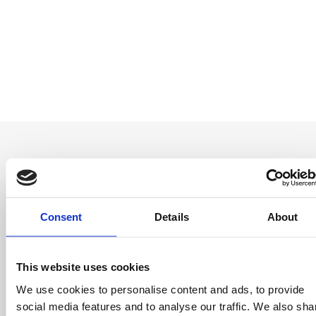
Soyez le premier
Consent
Details
About
à savoir
Offres spéciales, événements et nouvelles du
This website uses cookies
monde des licences, le tout en un seul clic.
We use cookies to personalise content and ads, to provide
social media features and to analyse our traffic. We also sha