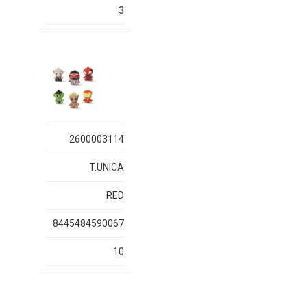
3
2600003114
T.UNICA
RED
8445484590067
10