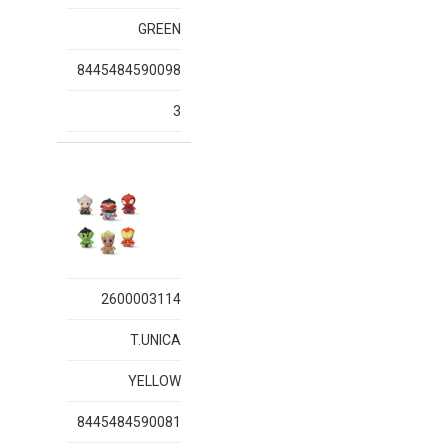
GREEN
8445484590098
3
2600003114
T.UNICA
YELLOW
8445484590081