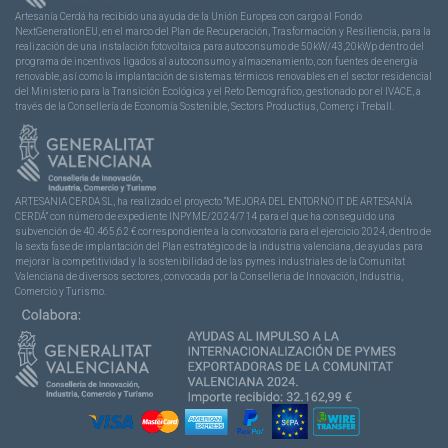
Artesanía Cerdá ha recibido una ayuda de la Unión Europea con cargo al Fondo
NextGenerationEU, en el marco del Plan de Recuperación, Trasformación y Resiliencia, para la
realización de una instalación fotovoltaica para autoconsumo de 50kW/43,20kWp dentro del
programa de incentivos ligados al autoconsumo y almacenamiento, con fuentes de energía
renovable, así como la implantación de sistemas térmicos renovables en el sector residencial
del Ministerio para la Transición Ecológica y el Reto Demográfico, gestionado por el IVACE, a
través de la Consellería de Economía Sostenible, Sectors Productius, Comerç i Treball.
ARTESANIA CERDA SL, ha realizado el proyecto “MEJORA DEL ENTORNO IT DE ARTESANÍA
CERDÁ” con número de expediente INPYME/2024/714 para el que ha conseguido una
subvención de 40.465,62 € correspondiente a la convocatoria para el ejercicio 2024, dentro de
la sexta fase de implantación del Plan estratégico de la industria valenciana, de ayudas para
mejorar la competitividad y la sostenibilidad de las pymes industriales de la Comunitat
Valenciana de diversos sectores, convocada por la Conselleria de Innovación, Industria,
Comercio y Turismo.