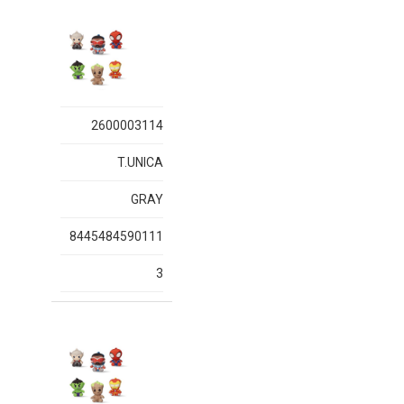
2600003114
T.UNICA
GRAY
8445484590111
3