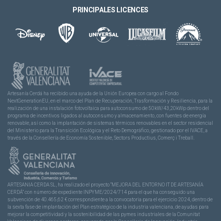
PRINCIPALES LICENCES
Artesanía Cerdá ha recibido una ayuda de la Unión Europea con cargo al Fondo
NextGenerationEU, en el marco del Plan de Recuperación, Trasformación y Resiliencia, para la
realización de una instalación fotovoltaica para autoconsumo de 50kW/43,20kWp dentro del
programa de incentivos ligados al autoconsumo y almacenamiento, con fuentes de energía
renovable, así como la implantación de sistemas térmicos renovables en el sector residencial
del Ministerio para la Transición Ecológica y el Reto Demográfico, gestionado por el IVACE, a
través de la Consellería de Economía Sostenible, Sectors Productius, Comerç i Treball.
ARTESANIA CERDA SL, ha realizado el proyecto “MEJORA DEL ENTORNO IT DE ARTESANÍA
CERDÁ” con número de expediente INPYME/2024/714 para el que ha conseguido una
subvención de 40.465,62 € correspondiente a la convocatoria para el ejercicio 2024, dentro de
la sexta fase de implantación del Plan estratégico de la industria valenciana, de ayudas para
mejorar la competitividad y la sostenibilidad de las pymes industriales de la Comunitat