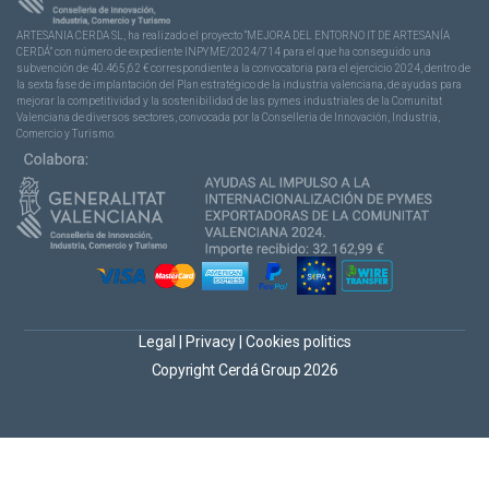
ARTESANIA CERDA SL, ha realizado el proyecto “MEJORA DEL ENTORNO IT DE ARTESANÍA
CERDÁ” con número de expediente INPYME/2024/714 para el que ha conseguido una
subvención de 40.465,62 € correspondiente a la convocatoria para el ejercicio 2024, dentro de
la sexta fase de implantación del Plan estratégico de la industria valenciana, de ayudas para
mejorar la competitividad y la sostenibilidad de las pymes industriales de la Comunitat
Valenciana de diversos sectores, convocada por la Conselleria de Innovación, Industria,
Comercio y Turismo.
Legal
|
Privacy
|
Cookies politics
Copyright Cerdá Group 2026