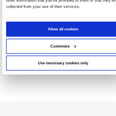
other information that you’ve provided to them or that they’ve
collected from your use of their services.
DIE COTTON
KIDS BACKPACK
HAT DOT STITCH
HED STITCH
PRESCHOOL PLUSH
STITCH
: 2900002275
Ref: 2100005060
Ref: 2200010279
Allow all cookies
Customize
Use necessary cookies only