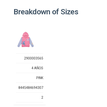
Breakdown of Sizes
2900003565
4 AÑOS
PINK
8445484694307
2