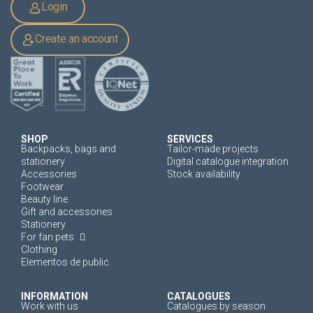
Login
Create an account
SHOP
SERVICES
Backpacks, bags and
Tailor-made projects
stationery
Digital catalogue integration
Accessories
Stock availability
Footwear
Beauty line
Gift and accessories
Stationery
For fan pets
Clothing
Elementos de public.
INFORMATION
CATALOGUES
Work with us
Catalogues by season