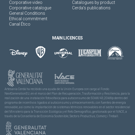
Corporative video
Catalogues by product
Corporative catalogue
Cerda's publications
General Conditions
Ethical commitment
Canal Ético
MAIN LICENCES
Artesanía Cerdá ha recibido una ayuda de la Unión Europea con cargo al Fondo
NextGenerationEU, en el marco del Plan de Recuperación, Trasformación y Resiliencia, para la
realización de una instalación fotovoltaica para autoconsumo de 50kW/43,20kWp dentro del
programa de incentivos ligados al autoconsumo y almacenamiento, con fuentes de energía
renovable, así como la implantación de sistemas térmicos renovables en el sector residencial
del Ministerio para la Transición Ecológica y el Reto Demográfico, gestionado por el IVACE, a
través de la Consellería de Economía Sostenible, Sectors Productius, Comerç i Treball.