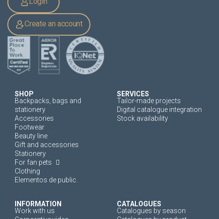
Login
Create an account
SHOP
SERVICES
Backpacks, bags and
Tailor-made projects
stationery
Digital catalogue integration
Accessories
Stock availability
Footwear
Beauty line
Gift and accessories
Stationery
For fan pets
Clothing
Elementos de public.
INFORMATION
CATALOGUES
Work with us
Catalogues by season