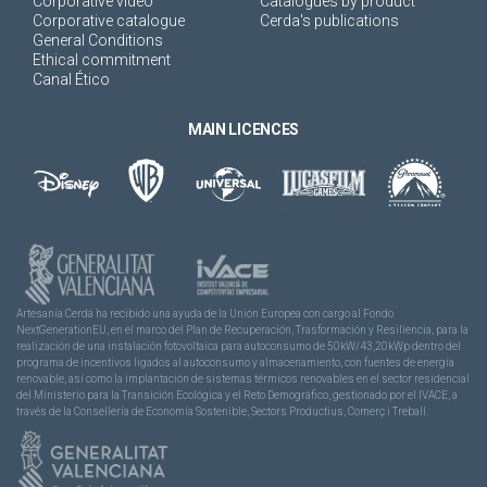
Corporative video
Catalogues by product
Corporative catalogue
Cerda's publications
General Conditions
Ethical commitment
Canal Ético
MAIN LICENCES
Artesanía Cerdá ha recibido una ayuda de la Unión Europea con cargo al Fondo
NextGenerationEU, en el marco del Plan de Recuperación, Trasformación y Resiliencia, para la
realización de una instalación fotovoltaica para autoconsumo de 50kW/43,20kWp dentro del
programa de incentivos ligados al autoconsumo y almacenamiento, con fuentes de energía
renovable, así como la implantación de sistemas térmicos renovables en el sector residencial
del Ministerio para la Transición Ecológica y el Reto Demográfico, gestionado por el IVACE, a
través de la Consellería de Economía Sostenible, Sectors Productius, Comerç i Treball.