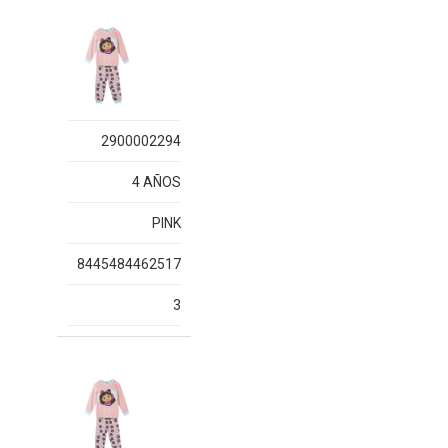
2900002294
4 AÑOS
PINK
8445484462517
3