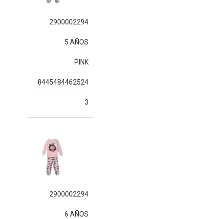
2900002294
5 AÑOS
PINK
8445484462524
3
2900002294
6 AÑOS