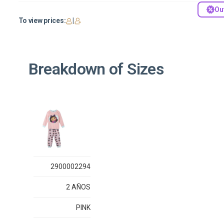
Ou
To view prices:
|
Breakdown of Sizes
2900002294
2 AÑOS
PINK