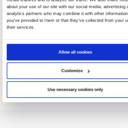
about your use of our site with our social media, advertising 
RT PYJAMAS
KIDS BACKPACK SCHOOL
HOUSE SLIPPERS HA
analytics partners who may combine it with other information
JERSEY GABBY´S
GABBY´S DOLLHOUSE
BOOT GABBY´S
S
you’ve provided to them or that they’ve collected from your u
OLLHOUSE
DOLLHOUSE
: 2900002062
Ref: 2100005125
Ref: 2300006979
their services.
Allow all cookies
Customize
Use necessary cookies only