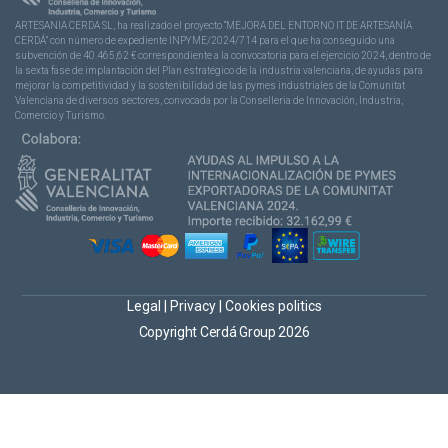
ARTESANIA CERDA SL, ha realizado el proyecto “MEJORA DEL ENTORNO IT DE ARTESANÍA
CERDÁ” con número de expediente INPYME/2024/714 para el que ha conseguido una
subvención de 40.465,62 € correspondiente a la convocatoria para el ejercicio 2024, dentro de
la sexta fase de implantación del Plan estratégico de la industria valenciana, de ayudas para
mejorar la competitividad y la sostenibilidad de las pymes industriales de la Comunitat
Valenciana de diversos sectores, convocada por la Conselleria de Innovación, Industria,
Comercio y Turismo.
Legal
|
Privacy
|
Cookies politics
Copyright Cerdá Group 2026