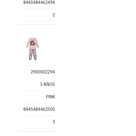
8445484462494
2
2900002294
3 AÑOS
PINK
8445484462500
3