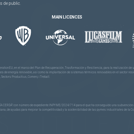
 de public.
MAIN LICENCES
rationEU, en el marco del Plan de Recuperación, Trasformación y Resiliencia, para la realización d
 de energía renovable, así como la implantación de sistemas térmicos renovables en el sector reside
 Sectors Productius, Comerç i Treball.
CERDÁ” con número de expediente INPYME/2024/714 para el que ha conseguido una subvención de 40
nciana, de ayudas para mejorar la competitividad y la sostenibilidad de las pymes industriales de la 