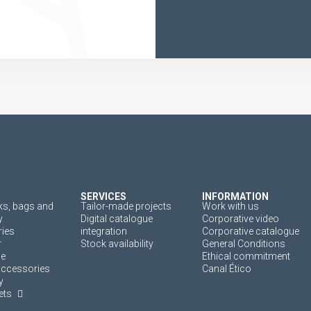
SERVICES
INFORMATION
s, bags and
Tailor-made projects
Work with us
y
Digital catalogue
Corporative video
ies
integration
Corporative catalogue
r
Stock availability
General Conditions
ne
Ethical commitment
accessories
Canal Ético
y
ets