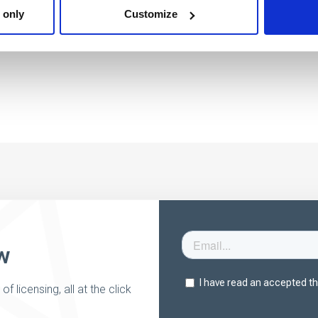
 only
Customize
w
 licensing, all at the click