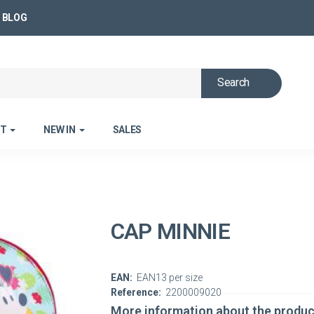
BLOG
Search
ET
NEW IN
SALES
CAP MINNIE
EAN:
EAN13 per size
Reference:
2200009020
More information about the produc