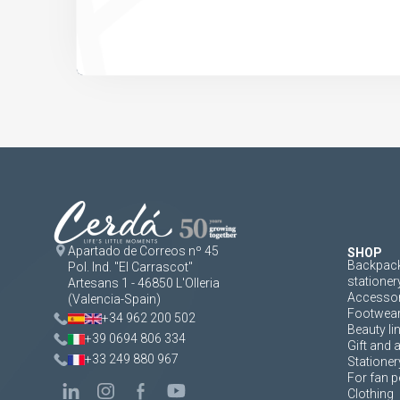
Apartado de Correos nº 45
SHOP
Backpack
Pol. Ind. "El Carrascot"
stationer
Artesans 1 - 46850 L'Olleria
Accessor
(Valencia-Spain)
Footwea
+34 962 200 502
Beauty li
+39 0694 806 334
Gift and 
+33 249 880 967
Stationer
For fan p
Clothing