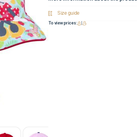
Size guide
To view prices:
|