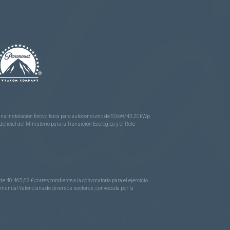
e una instalación fotovoltaica para autoconsumo de 50kW/43,20kWp
ncial del Ministerio para la Transición Ecológica y el Reto
.465,62 € correspondiente a la convocatoria para el ejercicio
Comunitat Valenciana de diversos sectores, convocada por la