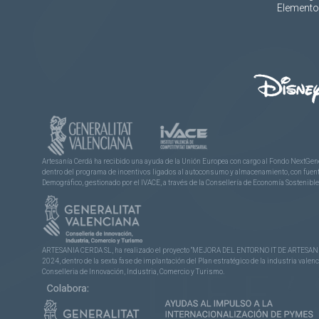
Elementos
Artesanía Cerdá ha recibido una ayuda de la Unión Europea con cargo al Fondo NextGene
dentro del programa de incentivos ligados al autoconsumo y almacenamiento, con fuentes
Demográfico, gestionado por el IVACE, a través de la Consellería de Economía Sostenible,
ARTESANIA CERDA SL, ha realizado el proyecto “MEJORA DEL ENTORNO IT DE ARTESANÍA 
2024, dentro de la sexta fase de implantación del Plan estratégico de la industria vale
Conselleria de Innovación, Industria, Comercio y Turismo.