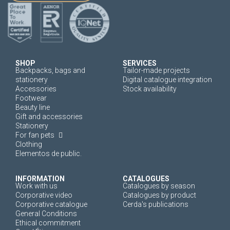
SHOP
SERVICES
Backpacks, bags and
Tailor-made projects
stationery
Digital catalogue integration
Accessories
Stock availability
Footwear
Beauty line
Gift and accessories
Stationery
For fan pets
Clothing
Elementos de public.
INFORMATION
CATALOGUES
Work with us
Catalogues by season
Corporative video
Catalogues by product
Corporative catalogue
Cerda's publications
General Conditions
Ethical commitment