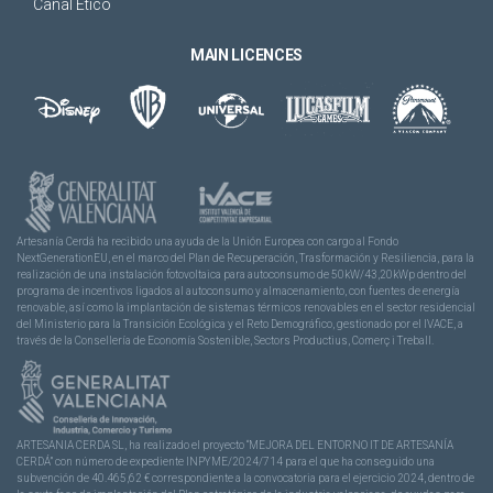
Canal Ético
MAIN LICENCES
Artesanía Cerdá ha recibido una ayuda de la Unión Europea con cargo al Fondo
NextGenerationEU, en el marco del Plan de Recuperación, Trasformación y Resiliencia, para la
realización de una instalación fotovoltaica para autoconsumo de 50kW/43,20kWp dentro del
programa de incentivos ligados al autoconsumo y almacenamiento, con fuentes de energía
renovable, así como la implantación de sistemas térmicos renovables en el sector residencial
del Ministerio para la Transición Ecológica y el Reto Demográfico, gestionado por el IVACE, a
través de la Consellería de Economía Sostenible, Sectors Productius, Comerç i Treball.
ARTESANIA CERDA SL, ha realizado el proyecto “MEJORA DEL ENTORNO IT DE ARTESANÍA
CERDÁ” con número de expediente INPYME/2024/714 para el que ha conseguido una
subvención de 40.465,62 € correspondiente a la convocatoria para el ejercicio 2024, dentro de