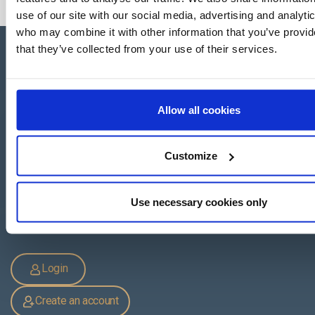
use of our site with our social media, advertising and analyti
who may combine it with other information that you’ve provid
that they’ve collected from your use of their services.
Apartado de Correos nº 45
Allow all cookies
Pol. Ind. "El Carrascot"
Artesans 1 - 46850 L'Olleria
(Valencia-Spain)
Customize
+34 962 200 502
+39 0694 806 334
+33 249 880 967
Use necessary cookies only
Login
Create an account