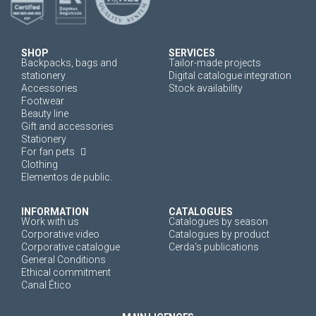
SHOP
SERVICES
Backpacks, bags and
Tailor-made projects
stationery
Digital catalogue integration
Accessories
Stock availability
Footwear
Beauty line
Gift and accessories
Stationery
For fan pets
Clothing
Elementos de public.
INFORMATION
CATALOGUES
Work with us
Catalogues by season
Corporative video
Catalogues by product
Corporative catalogue
Cerda's publications
General Conditions
Ethical commitment
Canal Ético