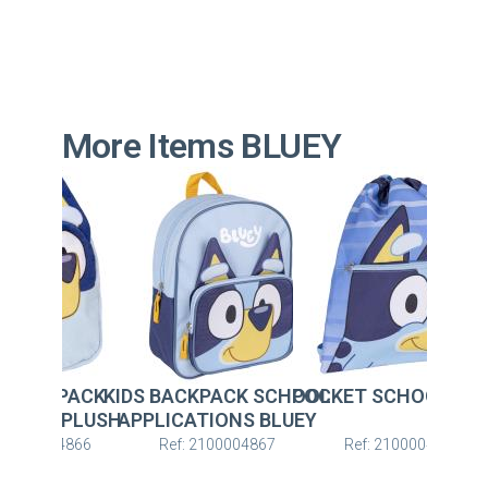
More Items BLUEY
CKPACK SCHOOL
POCKET SCHOOL BLUEY
KIDS BACKPACK
K
ATIONS BLUEY
PRESCHOOL PLUS
BLUEY
: 2100004867
Ref: 2100004868
Ref: 2100004866