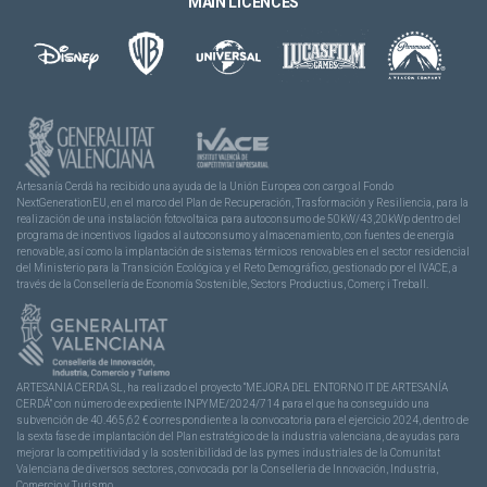
MAIN LICENCES
Artesanía Cerdá ha recibido una ayuda de la Unión Europea con cargo al Fondo
NextGenerationEU, en el marco del Plan de Recuperación, Trasformación y Resiliencia, para la
realización de una instalación fotovoltaica para autoconsumo de 50kW/43,20kWp dentro del
programa de incentivos ligados al autoconsumo y almacenamiento, con fuentes de energía
renovable, así como la implantación de sistemas térmicos renovables en el sector residencial
del Ministerio para la Transición Ecológica y el Reto Demográfico, gestionado por el IVACE, a
través de la Consellería de Economía Sostenible, Sectors Productius, Comerç i Treball.
ARTESANIA CERDA SL, ha realizado el proyecto “MEJORA DEL ENTORNO IT DE ARTESANÍA
CERDÁ” con número de expediente INPYME/2024/714 para el que ha conseguido una
subvención de 40.465,62 € correspondiente a la convocatoria para el ejercicio 2024, dentro de
la sexta fase de implantación del Plan estratégico de la industria valenciana, de ayudas para
mejorar la competitividad y la sostenibilidad de las pymes industriales de la Comunitat
Valenciana de diversos sectores, convocada por la Conselleria de Innovación, Industria,
Comercio y Turismo.