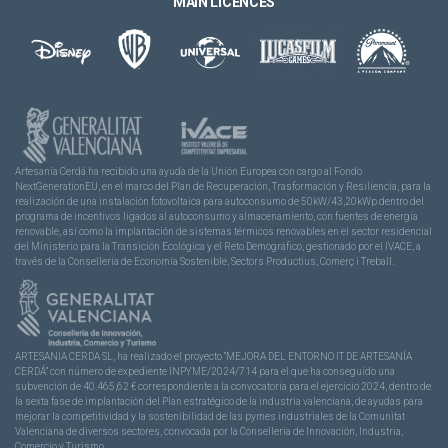
MAIN LICENCES
Artesanía Cerdá ha recibido una ayuda de la Unión Europea con cargo al Fondo
NextGenerationEU, en el marco del Plan de Recuperación, Trasformación y Resiliencia, para la
realización de una instalación fotovoltaica para autoconsumo de 50kW/43,20kWp dentro del
programa de incentivos ligados al autoconsumo y almacenamiento, con fuentes de energía
renovable, así como la implantación de sistemas térmicos renovables en el sector residencial
del Ministerio para la Transición Ecológica y el Reto Demográfico, gestionado por el IVACE, a
través de la Consellería de Economía Sostenible, Sectors Productius, Comerç i Treball.
ARTESANIA CERDA SL, ha realizado el proyecto “MEJORA DEL ENTORNO IT DE ARTESANÍA
CERDÁ” con número de expediente INPYME/2024/714 para el que ha conseguido una
subvención de 40.465,62 € correspondiente a la convocatoria para el ejercicio 2024, dentro de
la sexta fase de implantación del Plan estratégico de la industria valenciana, de ayudas para
mejorar la competitividad y la sostenibilidad de las pymes industriales de la Comunitat
Valenciana de diversos sectores, convocada por la Conselleria de Innovación, Industria,
Comercio y Turismo.