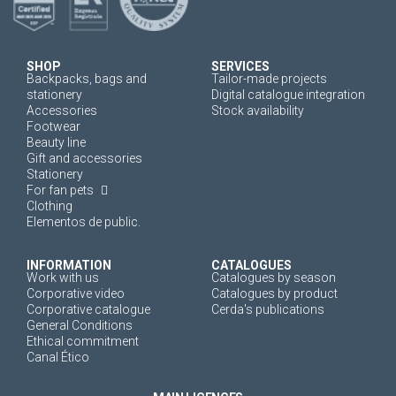
SHOP
SERVICES
Backpacks, bags and
Tailor-made projects
stationery
Digital catalogue integration
Accessories
Stock availability
Footwear
Beauty line
Gift and accessories
Stationery
For fan pets
Clothing
Elementos de public.
INFORMATION
CATALOGUES
Work with us
Catalogues by season
Corporative video
Catalogues by product
Corporative catalogue
Cerda's publications
General Conditions
Ethical commitment
Canal Ético