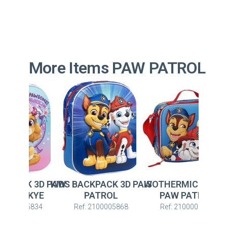
More Items PAW PATROL
ACKPACK 3D PAW
ISOTHERMIC BAG 3D
KIDS BACKPACK 3D 
PATROL
PAW PATROL
PATROL SKYE
: 2100005868
Ref: 2100006599
Ref: 2100005834