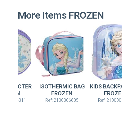
More Items FROZEN
ARACTER
ISOTHERMIC BAG
KIDS BACKPACK 3D
OZEN
FROZEN
FROZEN
100004311
Ref: 2100006605
Ref: 2100005875