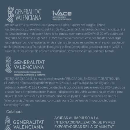
Artesanía Cerdá ha recibido una ayuda de la Unión Europea con cargo al Fondo
NextGenerationEU, en el marco del Plan de Recuperación, Trasformación y Resiliencia, para la
realización de una instalación fotovoltaica para autoconsumo de 50kW/43,20kWp dentro del
programa de incentivos ligados al autoconsumo y almacenamiento, con fuentes de energía
renovable, así como la implantación de sistemas térmicos renovables en el sector residencial
del Ministerio para la Transición Ecológica y el Reto Demográfico, gestionado por el IVACE, a
través de la Consellería de Economía Sostenible, Sectors Productius, Comerç i Treball.
ARTESANIA CERDA SL, ha realizado el proyecto “MEJORA DEL ENTORNO IT DE ARTESANÍA
CERDÁ” con número de expediente INPYME/2024/714 para el que ha conseguido una
subvención de 40.465,62 € correspondiente a la convocatoria para el ejercicio 2024, dentro de
la sexta fase de implantación del Plan estratégico de la industria valenciana, de ayudas para
mejorar la competitividad y la sostenibilidad de las pymes industriales de la Comunitat
Valenciana de diversos sectores, convocada por la Conselleria de Innovación, Industria,
Comercio y Turismo.