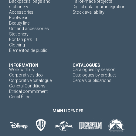
Backpacks, bags and
Tailor-made projects
stationery
Digital catalogue integration
Accessories
Stock availability
Footwear
Beauty line
Gift and accessories
Stationery
For fan pets
Clothing
Elementos de public.
INFORMATION
CATALOGUES
Work with us
Catalogues by season
Corporative video
Catalogues by product
Corporative catalogue
Cerda's publications
General Conditions
Ethical commitment
Canal Ético
MAIN LICENCES