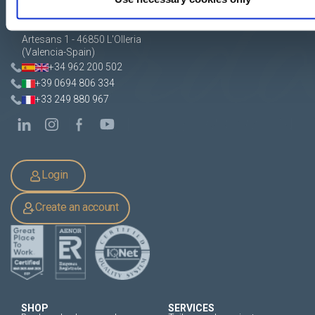
Apartado de Correos nº 45
Pol. Ind. "El Carrascot"
Artesans 1 - 46850 L'Olleria
(Valencia-Spain)
+34 962 200 502
+39 0694 806 334
+33 249 880 967
Login
Create an account
SHOP
SERVICES