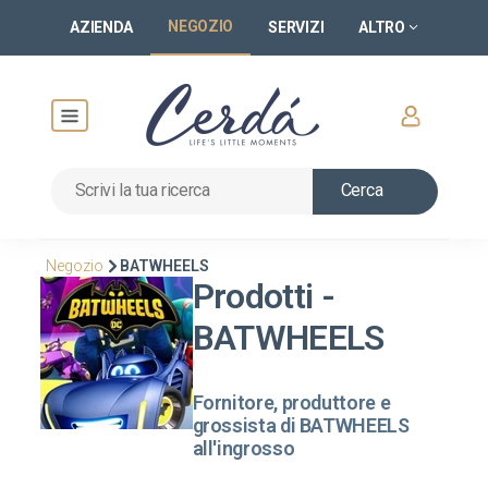
NEGOZIO
AZIENDA
SERVIZI
ALTRO
Cerca
Negozio
BATWHEELS
Prodotti -
BATWHEELS
Fornitore, produttore e
grossista di BATWHEELS
all'ingrosso