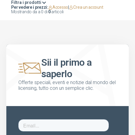
Filtra i prodotti
Per vedere i prezzi:
Accesso
|
Crea un account
Mostrando da
a
0
di
0
articoli
Sii il primo a
saperlo
Offerte speciali, eventi e notizie dal mondo del
licensing, tutto con un semplice clic.