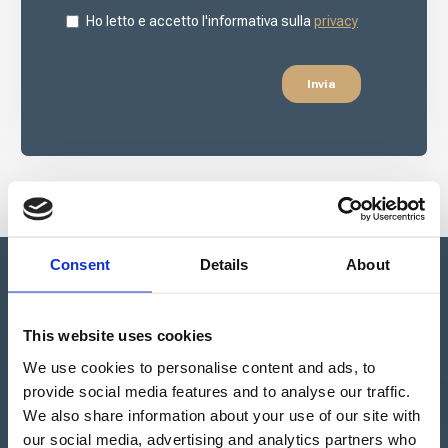
Consent
Details
About
This website uses cookies
Apartado de Correos nº 45
We use cookies to personalise content and ads, to
Pol. Ind. "El Carrascot"
Artesans 1 - 46850 L'Olleria
provide social media features and to analyse our traffic.
(Valencia-Spain)
We also share information about your use of our site with
+34 962 200 502
our social media, advertising and analytics partners who