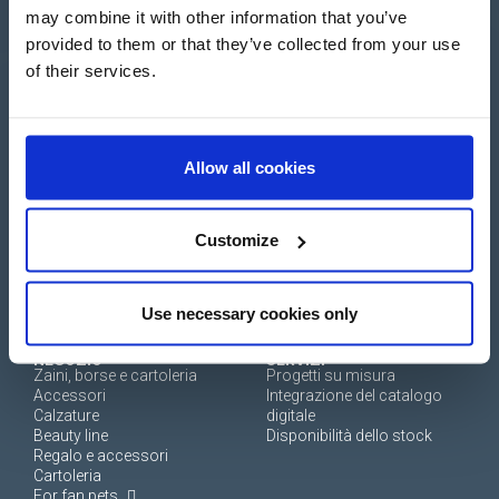
+39 0694 806 334
may combine it with other information that you’ve
+33 249 880 967
provided to them or that they’ve collected from your use
of their services.
Accesso
Allow all cookies
Crea un account
Customize
Use necessary cookies only
NEGOZIO
SERVIZI
Zaini, borse e cartoleria
Progetti su misura
Accessori
Integrazione del catalogo
Calzature
digitale
Beauty line
Disponibilità dello stock
Regalo e accessori
Cartoleria
For fan pets