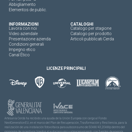
Abbigliamento
Elementos de public.
INFORMAZIONI
CATALOGHI
Lavora con noi
Catalogo per stagione
Video aziendale
Catalogo per prodotto
Presentazione azienda
Articoli pubblicati Cerda
Condizioni generali
Impegno etico
Canal Ético
LICENZE PRINCIPALI
Artesanía Cerdá ha recibido una ayuda de la Unión Europea con cargo al Fondo
NextGenerationEU, en el marco del Plan de Recuperación, Trasformación y Resiliencia, para la
realización de una instalación fotovoltaica para autoconsumo de 50kW/43,20kWp dentro del
programa de incentivos ligados al autoconsumo y almacenamiento, con fuentes de energía