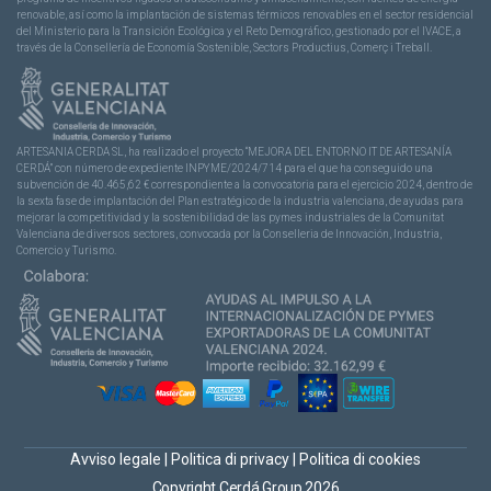
renovable, así como la implantación de sistemas térmicos renovables en el sector residencial
del Ministerio para la Transición Ecológica y el Reto Demográfico, gestionado por el IVACE, a
través de la Consellería de Economía Sostenible, Sectors Productius, Comerç i Treball.
ARTESANIA CERDA SL, ha realizado el proyecto “MEJORA DEL ENTORNO IT DE ARTESANÍA
CERDÁ” con número de expediente INPYME/2024/714 para el que ha conseguido una
subvención de 40.465,62 € correspondiente a la convocatoria para el ejercicio 2024, dentro de
la sexta fase de implantación del Plan estratégico de la industria valenciana, de ayudas para
mejorar la competitividad y la sostenibilidad de las pymes industriales de la Comunitat
Valenciana de diversos sectores, convocada por la Conselleria de Innovación, Industria,
Comercio y Turismo.
Avviso legale
|
Politica di privacy
|
Politica di cookies
Copyright Cerdá Group 2026