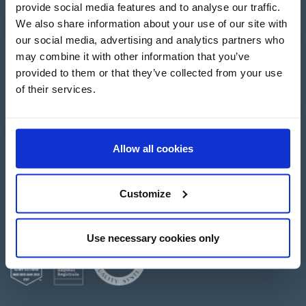
provide social media features and to analyse our traffic.
We also share information about your use of our site with
Apartado de Correos nº 45
our social media, advertising and analytics partners who
Pol. Ind. "El Carrascot"
Artesans 1 - 46850 L'Olleria
may combine it with other information that you’ve
(Valencia-Spain)
provided to them or that they’ve collected from your use
+34 962 200 502
of their services.
+39 0694 806 334
+33 249 880 967
Allow all cookies
Accesso
Customize
Crea un account
Use necessary cookies only