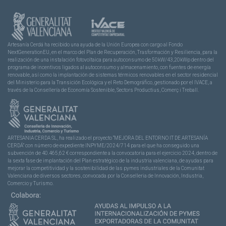
Artesanía Cerdá ha recibido una ayuda de la Unión Europea con cargo al Fondo
NextGenerationEU, en el marco del Plan de Recuperación, Trasformación y Resiliencia, para la
realización de una instalación fotovoltaica para autoconsumo de 50kW/43,20kWp dentro del
programa de incentivos ligados al autoconsumo y almacenamiento, con fuentes de energía
renovable, así como la implantación de sistemas térmicos renovables en el sector residencial
del Ministerio para la Transición Ecológica y el Reto Demográfico, gestionado por el IVACE, a
través de la Consellería de Economía Sostenible, Sectors Productius, Comerç i Treball.
ARTESANIA CERDA SL, ha realizado el proyecto “MEJORA DEL ENTORNO IT DE ARTESANÍA
CERDÁ” con número de expediente INPYME/2024/714 para el que ha conseguido una
subvención de 40.465,62 € correspondiente a la convocatoria para el ejercicio 2024, dentro de
la sexta fase de implantación del Plan estratégico de la industria valenciana, de ayudas para
mejorar la competitividad y la sostenibilidad de las pymes industriales de la Comunitat
Valenciana de diversos sectores, convocada por la Conselleria de Innovación, Industria,
Comercio y Turismo.