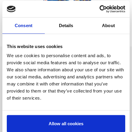
SET DA COLORARE
Consent
Details
About
BRIEFCASE PAW PATROL
Ref:
2700001764
This website uses cookies
We use cookies to personalise content and ads, to
provide social media features and to analyse our traffic.
We also share information about your use of our site with
our social media, advertising and analytics partners who
may combine it with other information that you’ve
Sii il primo a
provided to them or that they’ve collected from your use
saperlo
of their services.
Offerte speciali, eventi e notizie dal mondo del
licensing, tutto con un semplice clic.
Allow all cookies