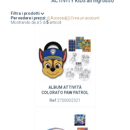
ACTIVITY KIDS all'ingrosso
Filtra i prodotti
Per vedere i prezzi:
Accesso
|
Crea un account
Mostrando da
a
5
di
5
articoli
ALBUM ATTIVITÀ
COLORATO PAW PATROL
Ref:
2700002321