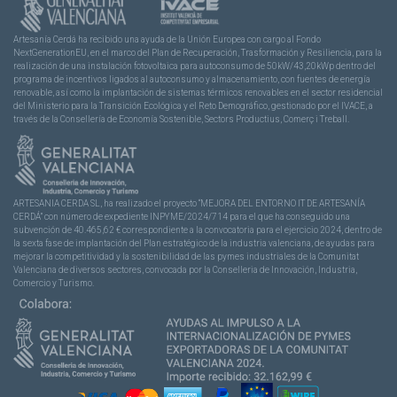
Artesanía Cerdá ha recibido una ayuda de la Unión Europea con cargo al Fondo
NextGenerationEU, en el marco del Plan de Recuperación, Trasformación y Resiliencia, para la
realización de una instalación fotovoltaica para autoconsumo de 50kW/43,20kWp dentro del
programa de incentivos ligados al autoconsumo y almacenamiento, con fuentes de energía
renovable, así como la implantación de sistemas térmicos renovables en el sector residencial
del Ministerio para la Transición Ecológica y el Reto Demográfico, gestionado por el IVACE, a
través de la Consellería de Economía Sostenible, Sectors Productius, Comerç i Treball.
ARTESANIA CERDA SL, ha realizado el proyecto “MEJORA DEL ENTORNO IT DE ARTESANÍA
CERDÁ” con número de expediente INPYME/2024/714 para el que ha conseguido una
subvención de 40.465,62 € correspondiente a la convocatoria para el ejercicio 2024, dentro de
la sexta fase de implantación del Plan estratégico de la industria valenciana, de ayudas para
mejorar la competitividad y la sostenibilidad de las pymes industriales de la Comunitat
Valenciana de diversos sectores, convocada por la Conselleria de Innovación, Industria,
Comercio y Turismo.