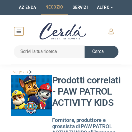
NEGOZIO
AZIENDA
SERVIZI
ALTRO
Cerca
Negozio
Prodotti correlati
- PAW PATROL
ACTIVITY KIDS
Fornitore, produttore e
grossista di PAW PATROL