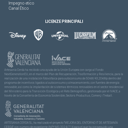
Impegno etico
Canal Ético
LICENZE PRINCIPALI
Artesanía Cerdá ha recibido una ayuda de la Unión Europea con cargo al Fondo
NextGenerationEU, en el marco del Plan de Recuperación, Trasformación y Resiliencia, para la
realización de una instalación fotovoltaica para autoconsumo de 50kW/43,20kWp dentro del
programa de incentivos ligados al autoconsumo y almacenamiento, con fuentes de energía
renovable, así como la implantación de sistemas térmicos renovables en el sector residencial
del Ministerio para la Transición Ecológica y el Reto Demográfico, gestionado por el IVACE, a
través de la Consellería de Economía Sostenible, Sectors Productius, Comerç i Treball.
ARTESANIA CERDA SL, ha realizado el proyecto “MEJORA DEL ENTORNO IT DE ARTESANÍA
CERDÁ” con número de expediente INPYME/2024/714 para el que ha conseguido una