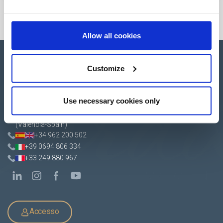
Allow all cookies
Customize
Apartado de Correos nº 45
Use necessary cookies only
Pol. Ind. "El Carrascot"
Artesans 1 - 46850 L'Olleria
(Valencia-Spain)
+34 962 200 502
+39 0694 806 334
+33 249 880 967
Accesso