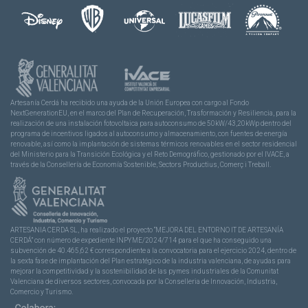
Artesanía Cerdá ha recibido una ayuda de la Unión Europea con cargo al Fondo
NextGenerationEU, en el marco del Plan de Recuperación, Trasformación y Resiliencia, para la
realización de una instalación fotovoltaica para autoconsumo de 50kW/43,20kWp dentro del
programa de incentivos ligados al autoconsumo y almacenamiento, con fuentes de energía
renovable, así como la implantación de sistemas térmicos renovables en el sector residencial
del Ministerio para la Transición Ecológica y el Reto Demográfico, gestionado por el IVACE, a
través de la Consellería de Economía Sostenible, Sectors Productius, Comerç i Treball.
ARTESANIA CERDA SL, ha realizado el proyecto “MEJORA DEL ENTORNO IT DE ARTESANÍA
CERDÁ” con número de expediente INPYME/2024/714 para el que ha conseguido una
subvención de 40.465,62 € correspondiente a la convocatoria para el ejercicio 2024, dentro de
la sexta fase de implantación del Plan estratégico de la industria valenciana, de ayudas para
mejorar la competitividad y la sostenibilidad de las pymes industriales de la Comunitat
Valenciana de diversos sectores, convocada por la Conselleria de Innovación, Industria,
Comercio y Turismo.