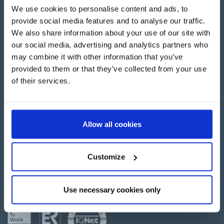
We use cookies to personalise content and ads, to
provide social media features and to analyse our traffic.
We also share information about your use of our site with
our social media, advertising and analytics partners who
Apartado de Correos nº 45
may combine it with other information that you’ve
Pol. Ind. "El Carrascot"
provided to them or that they’ve collected from your use
Artesans 1 - 46850 L'Olleria
(Valencia-Spain)
of their services.
+34 962 200 502
+39 0694 806 334
+33 249 880 967
Allow all cookies
Customize
Iniciar sesión
Crear cuenta
Use necessary cookies only