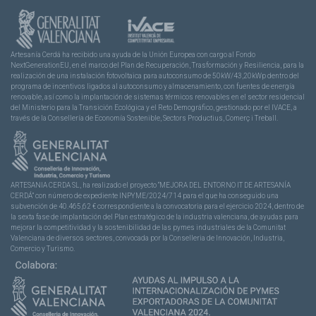
Artesanía Cerdá ha recibido una ayuda de la Unión Europea con cargo al Fondo
NextGenerationEU, en el marco del Plan de Recuperación, Trasformación y Resiliencia, para la
realización de una instalación fotovoltaica para autoconsumo de 50kW/43,20kWp dentro del
programa de incentivos ligados al autoconsumo y almacenamiento, con fuentes de energía
renovable, así como la implantación de sistemas térmicos renovables en el sector residencial
del Ministerio para la Transición Ecológica y el Reto Demográfico, gestionado por el IVACE, a
través de la Consellería de Economía Sostenible, Sectors Productius, Comerç i Treball.
ARTESANIA CERDA SL, ha realizado el proyecto “MEJORA DEL ENTORNO IT DE ARTESANÍA
CERDÁ” con número de expediente INPYME/2024/714 para el que ha conseguido una
subvención de 40.465,62 € correspondiente a la convocatoria para el ejercicio 2024, dentro de
la sexta fase de implantación del Plan estratégico de la industria valenciana, de ayudas para
mejorar la competitividad y la sostenibilidad de las pymes industriales de la Comunitat
Valenciana de diversos sectores, convocada por la Conselleria de Innovación, Industria,
Comercio y Turismo.