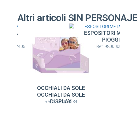
Altri articoli SIN PERSONAJ
ESPOSITORI METALLO
PIOGGIA
Ref: 9800000306
IALI DA SOLE
EXPOSITOR CARTÓ
IALI DA SOLE
PIOGGIA
DISPLAY
: 2600003534
Ref: 9800000307