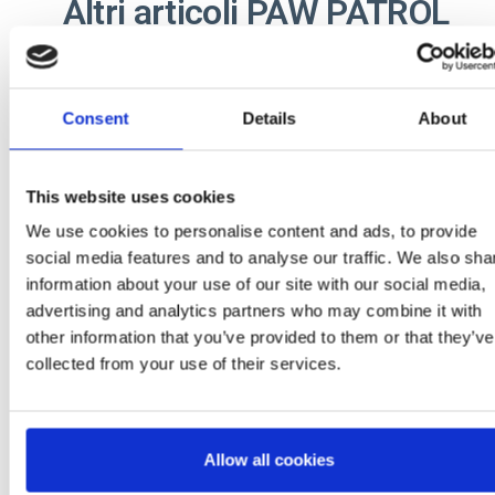
Altri articoli PAW PATROL
Ou
Consent
Details
About
This website uses cookies
We use cookies to personalise content and ads, to provide
social media features and to analyse our traffic. We also sha
IALI PYJAMAS
ZAINO PER BAMBINI
PANTOFOLE STIVAL
information about your use of our site with our social media,
GLE JERSEY
ASILO PREMIUM PAW
MEDIO PAW PATRO
advertising and analytics partners who may combine it with
LIETTA PAW
PATROL
: 2900002178
Ref: 2100005832
Ref: 2300006566
PATROL
other information that you’ve provided to them or that they’ve
collected from your use of their services.
Allow all cookies