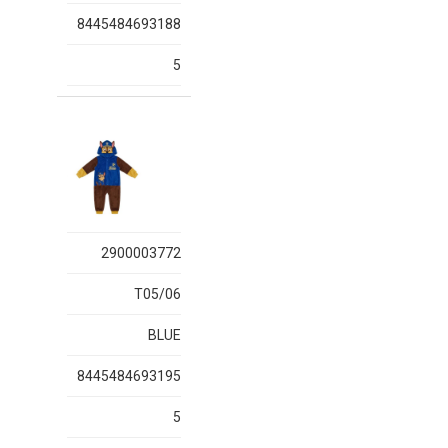
8445484693188
5
2900003772
T05/06
BLUE
8445484693195
5