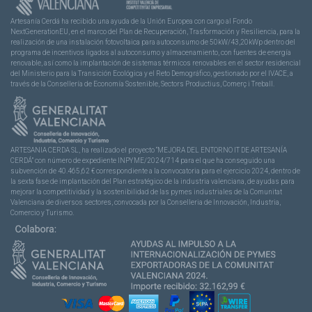
Artesanía Cerdá ha recibido una ayuda de la Unión Europea con cargo al Fondo
NextGenerationEU, en el marco del Plan de Recuperación, Trasformación y Resiliencia, para la
realización de una instalación fotovoltaica para autoconsumo de 50kW/43,20kWp dentro del
programa de incentivos ligados al autoconsumo y almacenamiento, con fuentes de energía
renovable, así como la implantación de sistemas térmicos renovables en el sector residencial
del Ministerio para la Transición Ecológica y el Reto Demográfico, gestionado por el IVACE, a
través de la Consellería de Economía Sostenible, Sectors Productius, Comerç i Treball.
ARTESANIA CERDA SL, ha realizado el proyecto “MEJORA DEL ENTORNO IT DE ARTESANÍA
CERDÁ” con número de expediente INPYME/2024/714 para el que ha conseguido una
subvención de 40.465,62 € correspondiente a la convocatoria para el ejercicio 2024, dentro de
la sexta fase de implantación del Plan estratégico de la industria valenciana, de ayudas para
mejorar la competitividad y la sostenibilidad de las pymes industriales de la Comunitat
Valenciana de diversos sectores, convocada por la Conselleria de Innovación, Industria,
Comercio y Turismo.