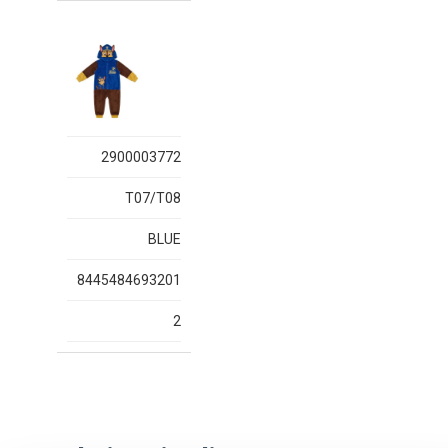
2900003772
T07/T08
BLUE
8445484693201
2