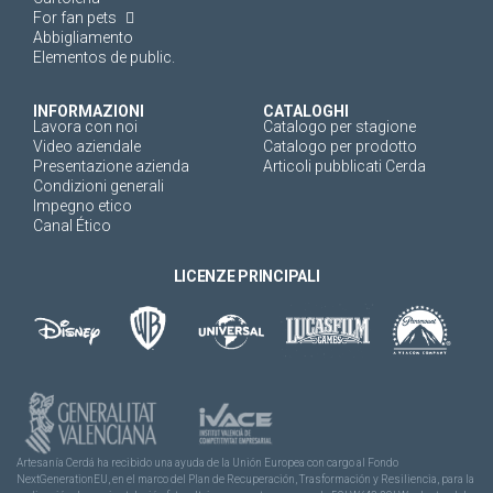
For fan pets
Abbigliamento
Elementos de public.
INFORMAZIONI
CATALOGHI
Lavora con noi
Catalogo per stagione
Video aziendale
Catalogo per prodotto
Presentazione azienda
Articoli pubblicati Cerda
Condizioni generali
Impegno etico
Canal Ético
LICENZE PRINCIPALI
Artesanía Cerdá ha recibido una ayuda de la Unión Europea con cargo al Fondo
NextGenerationEU, en el marco del Plan de Recuperación, Trasformación y Resiliencia, para la