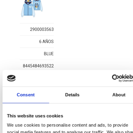
2900003563
6 AÑOS
BLUE
8445484693522
1
Consent
Details
About
This website uses cookies
Altri articoli BLUEY
We use cookies to personalise content and ads, to provide
social media features and to analyse our traffic. We also sha