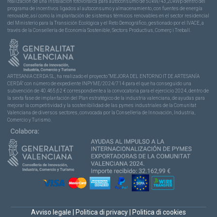
realización de una instalación fotovoltaica para autoconsumo de 50kW/43,20kWp dentro del
programa de incentivos ligados al autoconsumo y almacenamiento, con fuentes de energía
renovable, así como la implantación de sistemas térmicos renovables en el sector residencial
del Ministerio para la Transición Ecológica y el Reto Demográfico, gestionado por el IVACE, a
través de la Consellería de Economía Sostenible, Sectors Productius, Comerç i Treball.
ARTESANIA CERDA SL, ha realizado el proyecto “MEJORA DEL ENTORNO IT DE ARTESANÍA
CERDÁ” con número de expediente INPYME/2024/714 para el que ha conseguido una
subvención de 40.465,62 € correspondiente a la convocatoria para el ejercicio 2024, dentro de
la sexta fase de implantación del Plan estratégico de la industria valenciana, de ayudas para
mejorar la competitividad y la sostenibilidad de las pymes industriales de la Comunitat
Valenciana de diversos sectores, convocada por la Conselleria de Innovación, Industria,
Comercio y Turismo.
Avviso legale
|
Politica di privacy
|
Politica di cookies