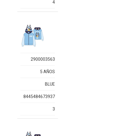
4
2900003563
5 AÑOS
BLUE
8445484673937
3