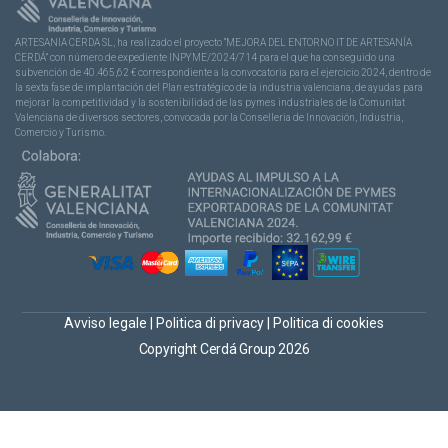
ARTESANIA CERDA SL, ha realizado el proyecto “MEJORA DEL ENTORNO IT DE ARTESANÍA
CERDÁ” con número de expediente INPYME/2024/714 para el que ha conseguido una
subvención de 40.465,62 € correspondiente a la convocatoria para el ejercicio 2024, dentro de
la sexta fase de implantación del Plan estratégico de la industria valenciana, de ayudas para
mejorar la competitividad y la sostenibilidad de las pymes industriales de la Comunitat
Valenciana de diversos sectores, convocada por la Conselleria de Innovación, Industria,
Comercio y Turismo.
Avviso legale
|
Politica di privacy
|
Politica di cookies
Copyright Cerdá Group 2026