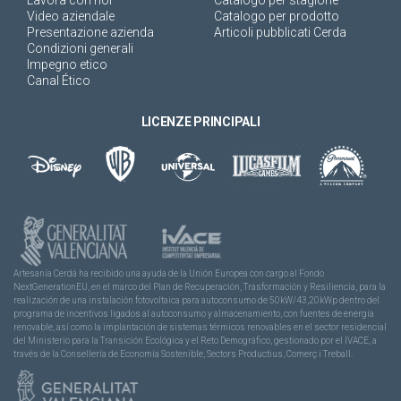
Video aziendale
Catalogo per prodotto
Presentazione azienda
Articoli pubblicati Cerda
Condizioni generali
Impegno etico
Canal Ético
LICENZE PRINCIPALI
Artesanía Cerdá ha recibido una ayuda de la Unión Europea con cargo al Fondo
NextGenerationEU, en el marco del Plan de Recuperación, Trasformación y Resiliencia, para la
realización de una instalación fotovoltaica para autoconsumo de 50kW/43,20kWp dentro del
programa de incentivos ligados al autoconsumo y almacenamiento, con fuentes de energía
renovable, así como la implantación de sistemas térmicos renovables en el sector residencial
del Ministerio para la Transición Ecológica y el Reto Demográfico, gestionado por el IVACE, a
través de la Consellería de Economía Sostenible, Sectors Productius, Comerç i Treball.