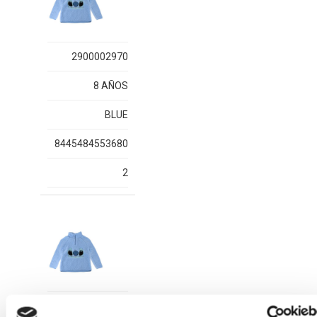
2900002970
8 AÑOS
BLUE
8445484553680
2
2900002970