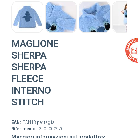
MAGLIONE
SHERPA
SHERPA
FLEECE
INTERNO
STITCH
EAN:
EAN13 per taglia
Riferimento:
2900002970
Maggiori informazioni sul prodotto