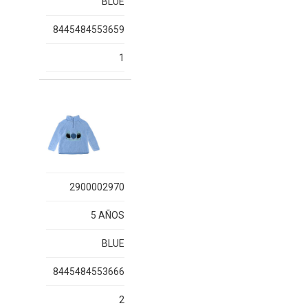
BLUE
8445484553659
1
2900002970
5 AÑOS
BLUE
8445484553666
2