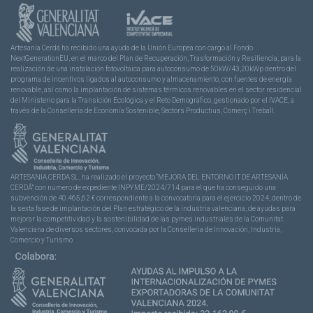
Artesanía Cerdá ha recibido una ayuda de la Unión Europea con cargo al Fondo
NextGenerationEU, en el marco del Plan de Recuperación, Trasformación y Resiliencia, para la
realización de una instalación fotovoltaica para autoconsumo de 50kW/43,20kWp dentro del
programa de incentivos ligados al autoconsumo y almacenamiento, con fuentes de energía
renovable, así como la implantación de sistemas térmicos renovables en el sector residencial
del Ministerio para la Transición Ecológica y el Reto Demográfico, gestionado por el IVACE, a
través de la Consellería de Economía Sostenible, Sectors Productius, Comerç i Treball.
ARTESANIA CERDA SL, ha realizado el proyecto “MEJORA DEL ENTORNO IT DE ARTESANÍA
CERDÁ” con número de expediente INPYME/2024/714 para el que ha conseguido una
subvención de 40.465,62 € correspondiente a la convocatoria para el ejercicio 2024, dentro de
la sexta fase de implantación del Plan estratégico de la industria valenciana, de ayudas para
mejorar la competitividad y la sostenibilidad de las pymes industriales de la Comunitat
Valenciana de diversos sectores, convocada por la Conselleria de Innovación, Industria,
Comercio y Turismo.