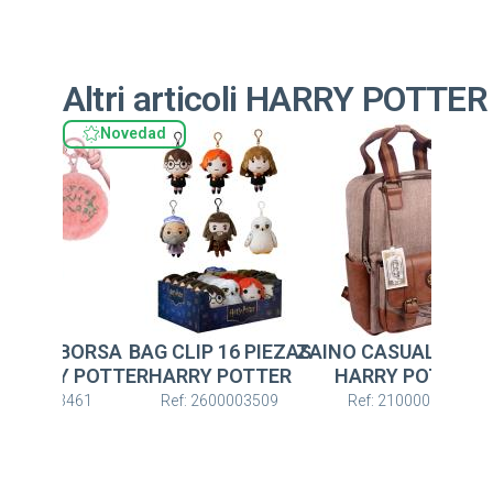
Altri articoli HARRY POTTER
Novedad
No
LIP 16 PIEZAS
ZAINO CASUAL URBANA
CHARM PER BORS
RY POTTER
HARRY POTTER
FASHION HARRY POT
: 2600003509
Ref: 2100003163
Ref: 2600003461