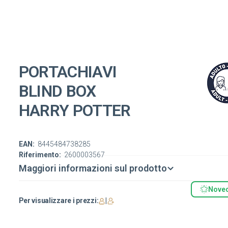
PORTACHIAVI
BLIND BOX
HARRY POTTER
EAN:
8445484738285
Riferimento:
2600003567
Maggiori informazioni sul prodotto
Nove
Per visualizzare i prezzi:
|