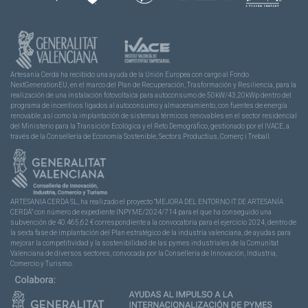
Artesanía Cerdá ha recibido una ayuda de la Unión Europea con cargo al Fondo
NextGenerationEU, en el marco del Plan de Recuperación, Trasformación y Resiliencia, para la
realización de una instalación fotovoltaica para autoconsumo de 50kW/43,20kWp dentro del
programa de incentivos ligados al autoconsumo y almacenamiento, con fuentes de energía
renovable, así como la implantación de sistemas térmicos renovables en el sector residencial
del Ministerio para la Transición Ecológica y el Reto Demográfico, gestionado por el IVACE, a
través de la Consellería de Economía Sostenible, Sectors Productius, Comerç i Treball.
ARTESANIA CERDA SL, ha realizado el proyecto “MEJORA DEL ENTORNO IT DE ARTESANÍA
CERDÁ” con número de expediente INPYME/2024/714 para el que ha conseguido una
subvención de 40.465,62 € correspondiente a la convocatoria para el ejercicio 2024, dentro de
la sexta fase de implantación del Plan estratégico de la industria valenciana, de ayudas para
mejorar la competitividad y la sostenibilidad de las pymes industriales de la Comunitat
Valenciana de diversos sectores, convocada por la Conselleria de Innovación, Industria,
Comercio y Turismo.