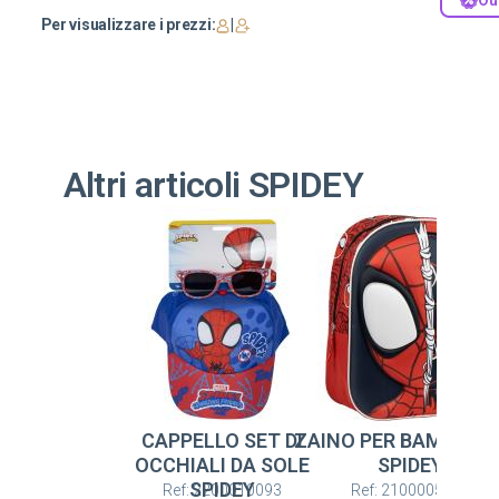
Ou
Per visualizzare i prezzi:
|
Altri articoli SPIDEY
CAPPELLO SET DI
ZAINO PER BAMBINI O
OCCHIALI DA SOLE
SPIDEY
SPIDEY
Ref: 2200010093
Ref: 2100005866