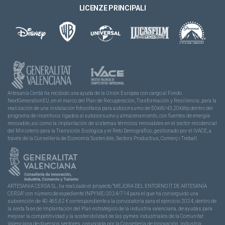
LICENZE PRINCIPALI
Artesanía Cerdá ha recibido una ayuda de la Unión Europea con cargo al Fondo
NextGenerationEU, en el marco del Plan de Recuperación, Trasformación y Resiliencia, para la
realización de una instalación fotovoltaica para autoconsumo de 50kW/43,20kWp dentro del
programa de incentivos ligados al autoconsumo y almacenamiento, con fuentes de energía
renovable, así como la implantación de sistemas térmicos renovables en el sector residencial
del Ministerio para la Transición Ecológica y el Reto Demográfico, gestionado por el IVACE, a
través de la Consellería de Economía Sostenible, Sectors Productius, Comerç i Treball.
ARTESANIA CERDA SL, ha realizado el proyecto “MEJORA DEL ENTORNO IT DE ARTESANÍA
CERDÁ” con número de expediente INPYME/2024/714 para el que ha conseguido una
subvención de 40.465,62 € correspondiente a la convocatoria para el ejercicio 2024, dentro de
la sexta fase de implantación del Plan estratégico de la industria valenciana, de ayudas para
mejorar la competitividad y la sostenibilidad de las pymes industriales de la Comunitat
Valenciana de diversos sectores, convocada por la Conselleria de Innovación, Industria,