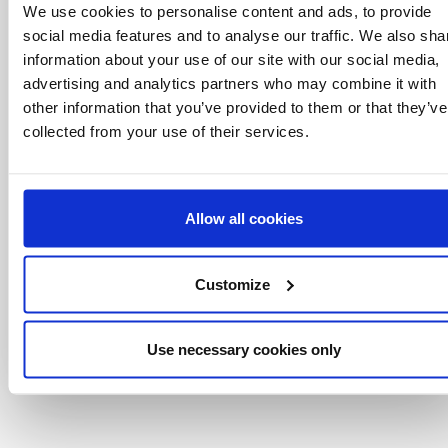
We use cookies to personalise content and ads, to provide
saperlo
social media features and to analyse our traffic. We also sha
Offerte speciali, eventi e notizie dal mondo del
information about your use of our site with our social media,
licensing, tutto con un semplice clic.
advertising and analytics partners who may combine it with
other information that you’ve provided to them or that they’ve
collected from your use of their services.
Allow all cookies
Customize
Use necessary cookies only