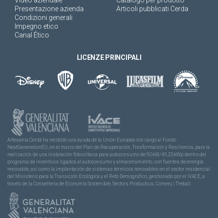
Presentazione azienda
Articoli pubblicati Cerda
Condizioni generali
Impegno etico
Canal Ético
LICENZE PRINCIPALI
Artesanía Cerdá ha recibido una ayuda de la Unión Europea con cargo al Fondo
NextGenerationEU, en el marco del Plan de Recuperación, Trasformación y Resiliencia, para la
realización de una instalación fotovoltaica para autoconsumo de 50kW/43,20kWp dentro del
programa de incentivos ligados al autoconsumo y almacenamiento, con fuentes de energía
renovable, así como la implantación de sistemas térmicos renovables en el sector residencial
del Ministerio para la Transición Ecológica y el Reto Demográfico, gestionado por el IVACE, a
través de la Consellería de Economía Sostenible, Sectors Productius, Comerç i Treball.