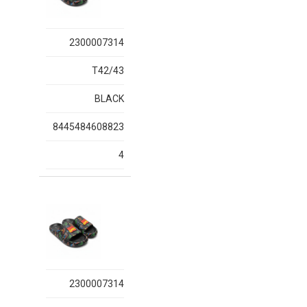
2300007314
T42/43
BLACK
8445484608823
4
2300007314