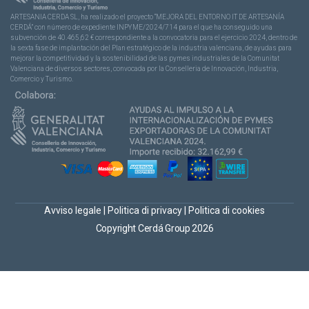
ARTESANIA CERDA SL, ha realizado el proyecto “MEJORA DEL ENTORNO IT DE ARTESANÍA
CERDÁ” con número de expediente INPYME/2024/714 para el que ha conseguido una
subvención de 40.465,62 € correspondiente a la convocatoria para el ejercicio 2024, dentro de
la sexta fase de implantación del Plan estratégico de la industria valenciana, de ayudas para
mejorar la competitividad y la sostenibilidad de las pymes industriales de la Comunitat
Valenciana de diversos sectores, convocada por la Conselleria de Innovación, Industria,
Comercio y Turismo.
Avviso legale
|
Politica di privacy
|
Politica di cookies
Copyright Cerdá Group 2026