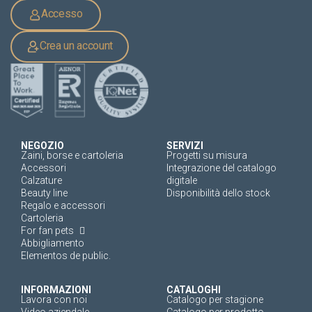
Accesso
Crea un account
NEGOZIO
SERVIZI
Zaini, borse e cartoleria
Progetti su misura
Accessori
Integrazione del catalogo
Calzature
digitale
Beauty line
Disponibilità dello stock
Regalo e accessori
Cartoleria
For fan pets
Abbigliamento
Elementos de public.
INFORMAZIONI
CATALOGHI
Lavora con noi
Catalogo per stagione
Video aziendale
Catalogo per prodotto