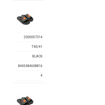
2300007314
T40/41
BLACK
8445484608816
4