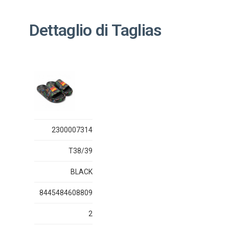
Dettaglio di Taglias
2300007314
T38/39
BLACK
8445484608809
2