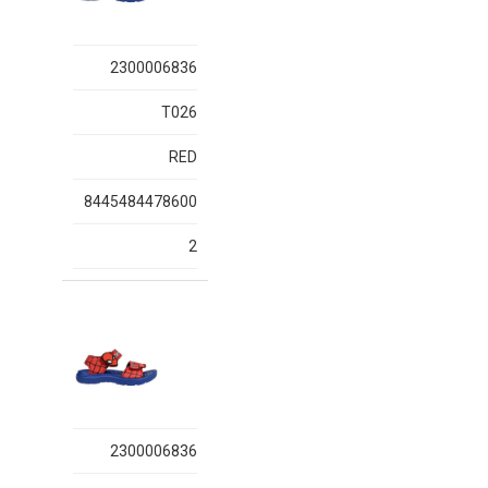
2300006836
T026
RED
8445484478600
2
2300006836