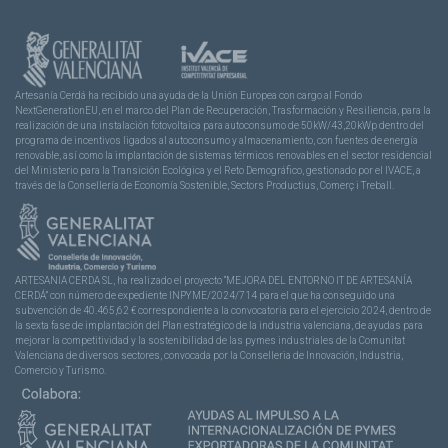
Artesanía Cerdá ha recibido una ayuda de la Unión Europea con cargo al Fondo
NextGenerationEU, en el marco del Plan de Recuperación, Trasformación y Resiliencia, para la
realización de una instalación fotovoltaica para autoconsumo de 50kW/43,20kWp dentro del
programa de incentivos ligados al autoconsumo y almacenamiento, con fuentes de energía
renovable, así como la implantación de sistemas térmicos renovables en el sector residencial
del Ministerio para la Transición Ecológica y el Reto Demográfico, gestionado por el IVACE, a
través de la Consellería de Economía Sostenible, Sectors Productius, Comerç i Treball.
ARTESANIA CERDA SL, ha realizado el proyecto “MEJORA DEL ENTORNO IT DE ARTESANÍA
CERDÁ” con número de expediente INPYME/2024/714 para el que ha conseguido una
subvención de 40.465,62 € correspondiente a la convocatoria para el ejercicio 2024, dentro de
la sexta fase de implantación del Plan estratégico de la industria valenciana, de ayudas para
mejorar la competitividad y la sostenibilidad de las pymes industriales de la Comunitat
Valenciana de diversos sectores, convocada por la Conselleria de Innovación, Industria,
Comercio y Turismo.