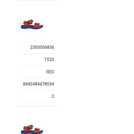
2300006836
T025
RED
8445484478594
2