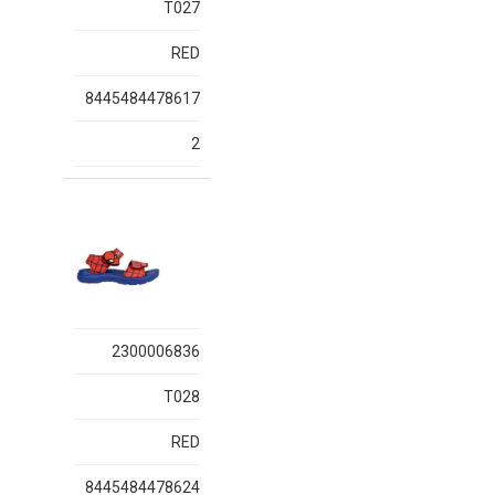
T027
RED
8445484478617
2
2300006836
T028
RED
8445484478624