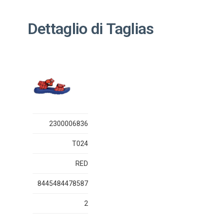
Dettaglio di Taglias
2300006836
T024
RED
8445484478587
2