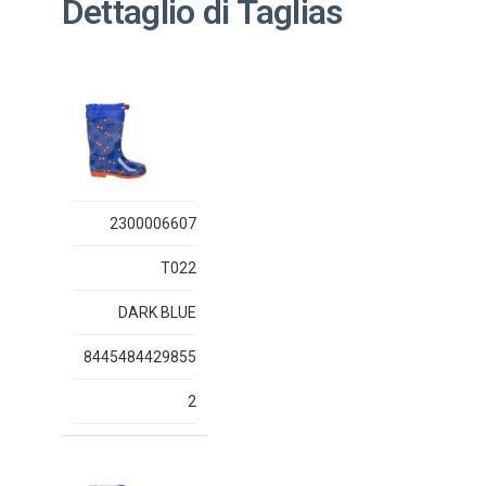
Dettaglio di Taglias
2300006607
T022
DARK BLUE
8445484429855
2