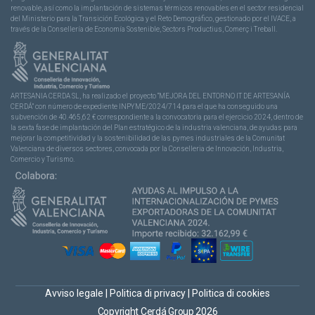
renovable, así como la implantación de sistemas térmicos renovables en el sector residencial
del Ministerio para la Transición Ecológica y el Reto Demográfico, gestionado por el IVACE, a
través de la Consellería de Economía Sostenible, Sectors Productius, Comerç i Treball.
ARTESANIA CERDA SL, ha realizado el proyecto “MEJORA DEL ENTORNO IT DE ARTESANÍA
CERDÁ” con número de expediente INPYME/2024/714 para el que ha conseguido una
subvención de 40.465,62 € correspondiente a la convocatoria para el ejercicio 2024, dentro de
la sexta fase de implantación del Plan estratégico de la industria valenciana, de ayudas para
mejorar la competitividad y la sostenibilidad de las pymes industriales de la Comunitat
Valenciana de diversos sectores, convocada por la Conselleria de Innovación, Industria,
Comercio y Turismo.
Avviso legale
|
Politica di privacy
|
Politica di cookies
Copyright Cerdá Group 2026