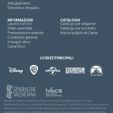
Abbigliamento
Elementos de public.
INFORMAZIONI
CATALOGHI
Lavora con noi
Catalogo per stagione
Video aziendale
Catalogo per prodotto
Presentazione azienda
Articoli pubblicati Cerda
Condizioni generali
Impegno etico
Canal Ético
LICENZE PRINCIPALI
Artesanía Cerdá ha recibido una ayuda de la Unión Europea con cargo al Fondo
NextGenerationEU, en el marco del Plan de Recuperación, Trasformación y Resiliencia, para la
realización de una instalación fotovoltaica para autoconsumo de 50kW/43,20kWp dentro del
programa de incentivos ligados al autoconsumo y almacenamiento, con fuentes de energía