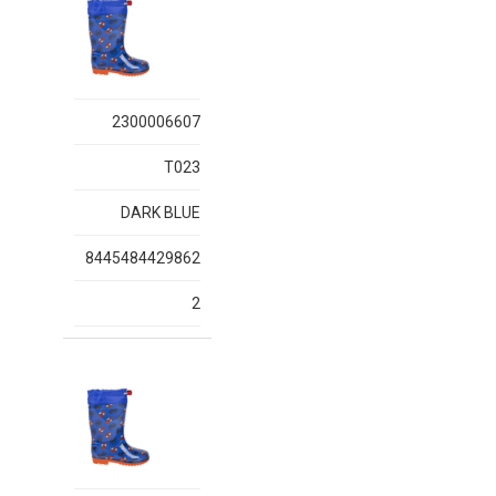
2300006607
T023
DARK BLUE
8445484429862
2