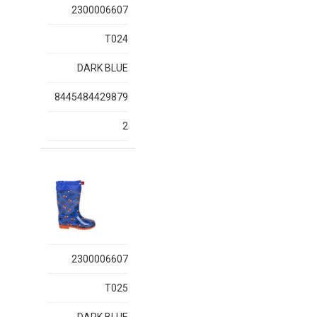
2300006607
T024
DARK BLUE
8445484429879
2
2300006607
T025