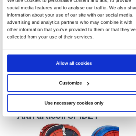
We use cookies to personalise content and ads, to provide
social media features and to analyse our traffic. We also sha
information about your use of our site with our social media,
advertising and analytics partners who may combine it with
2300006607
other information that you’ve provided to them or that they’ve
T028
collected from your use of their services.
DARK BLUE
8445484429916
Allow all cookies
1
Customize
Use necessary cookies only
Altri articoli SPIDEY