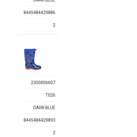
DARK BLUE
8445484429886
2
2300006607
T026
DARK BLUE
8445484429893
2