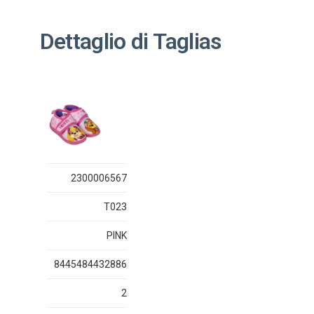
Dettaglio di Taglias
2300006567
T023
PINK
8445484432886
2