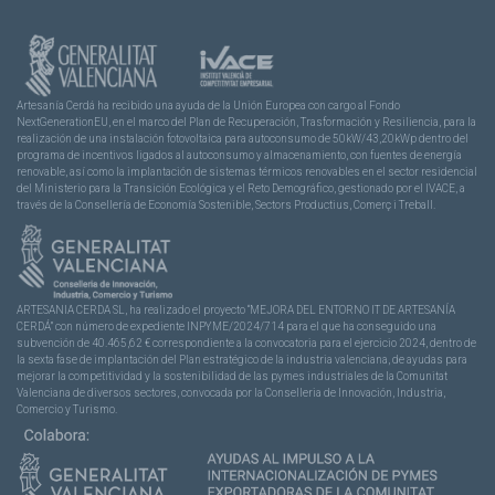
Artesanía Cerdá ha recibido una ayuda de la Unión Europea con cargo al Fondo
NextGenerationEU, en el marco del Plan de Recuperación, Trasformación y Resiliencia, para la
realización de una instalación fotovoltaica para autoconsumo de 50kW/43,20kWp dentro del
programa de incentivos ligados al autoconsumo y almacenamiento, con fuentes de energía
renovable, así como la implantación de sistemas térmicos renovables en el sector residencial
del Ministerio para la Transición Ecológica y el Reto Demográfico, gestionado por el IVACE, a
través de la Consellería de Economía Sostenible, Sectors Productius, Comerç i Treball.
ARTESANIA CERDA SL, ha realizado el proyecto “MEJORA DEL ENTORNO IT DE ARTESANÍA
CERDÁ” con número de expediente INPYME/2024/714 para el que ha conseguido una
subvención de 40.465,62 € correspondiente a la convocatoria para el ejercicio 2024, dentro de
la sexta fase de implantación del Plan estratégico de la industria valenciana, de ayudas para
mejorar la competitividad y la sostenibilidad de las pymes industriales de la Comunitat
Valenciana de diversos sectores, convocada por la Conselleria de Innovación, Industria,
Comercio y Turismo.