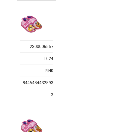
2300006567
T024
PINK
8445484432893
3