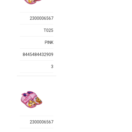
2300006567
T025
PINK
8445484432909
3
2300006567