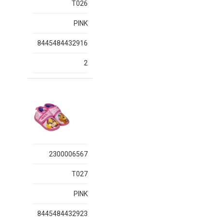
T026
PINK
8445484432916
2
2300006567
T027
PINK
8445484432923