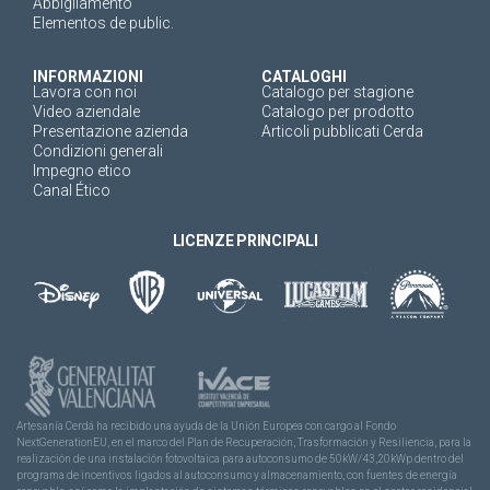
Abbigliamento
Elementos de public.
INFORMAZIONI
CATALOGHI
Lavora con noi
Catalogo per stagione
Video aziendale
Catalogo per prodotto
Presentazione azienda
Articoli pubblicati Cerda
Condizioni generali
Impegno etico
Canal Ético
LICENZE PRINCIPALI
Artesanía Cerdá ha recibido una ayuda de la Unión Europea con cargo al Fondo
NextGenerationEU, en el marco del Plan de Recuperación, Trasformación y Resiliencia, para la
realización de una instalación fotovoltaica para autoconsumo de 50kW/43,20kWp dentro del
programa de incentivos ligados al autoconsumo y almacenamiento, con fuentes de energía