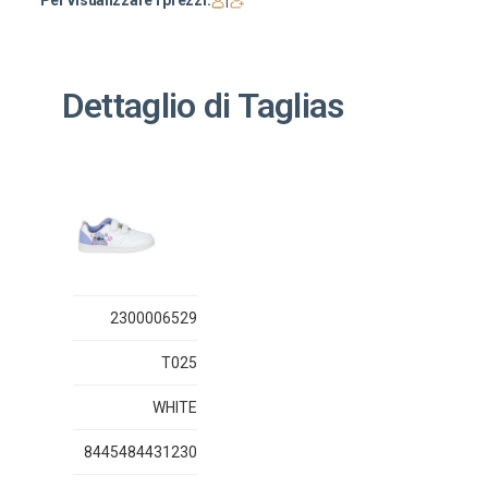
Per visualizzare i prezzi:
|
Dettaglio di Taglias
2300006529
T025
WHITE
8445484431230