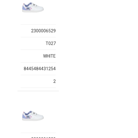
2300006529
T027
WHITE
8445484431254
2