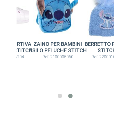
PA SPORTIVA
ZAINO PER BAMBINI
BERRETTO PUNTO
 PVC STITCH
ASILO PELUCHE STITCH
STITCH
: 2300006204
Ref: 2100005060
Ref: 2200010279