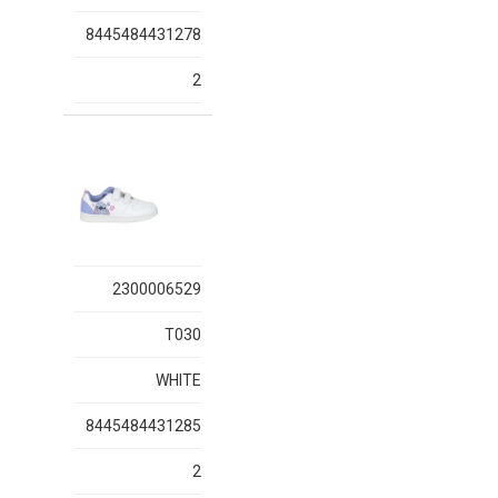
8445484431278
2
2300006529
T030
WHITE
8445484431285
2