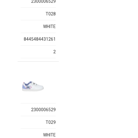
2300006529
T028
WHITE
8445484431261
2
2300006529
T029
WHITE