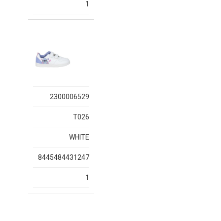
1
2300006529
T026
WHITE
8445484431247
1