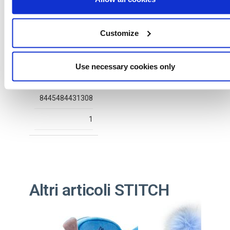
Customize
2300006529
T032
Use necessary cookies only
WHITE
8445484431308
1
Altri articoli STITCH