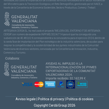
renovable, así como la implantación de sistemas térmicos renovables en el sector residencial
del Ministerio para la Transición Ecológica y el Reto Demográfico, gestionado por el IVACE, a
través de la Consellería de Economía Sostenible, Sectors Productius, Comerç i Treball.
ARTESANIA CERDA SL, ha realizado el proyecto “MEJORA DEL ENTORNO IT DE ARTESANÍA
CERDÁ” con número de expediente INPYME/2024/714 para el que ha conseguido una
subvención de 40.465,62 € correspondiente a la convocatoria para el ejercicio 2024, dentro de
la sexta fase de implantación del Plan estratégico de la industria valenciana, de ayudas para
mejorar la competitividad y la sostenibilidad de las pymes industriales de la Comunitat
Valenciana de diversos sectores, convocada por la Conselleria de Innovación, Industria,
Comercio y Turismo.
Avviso legale
|
Politica di privacy
|
Politica di cookies
Copyright Cerdá Group 2026