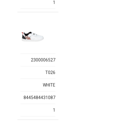
1
2300006527
T026
WHITE
8445484431087
1