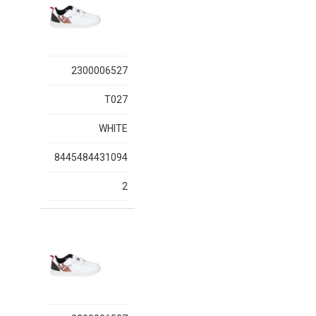
2300006527
T027
WHITE
8445484431094
2