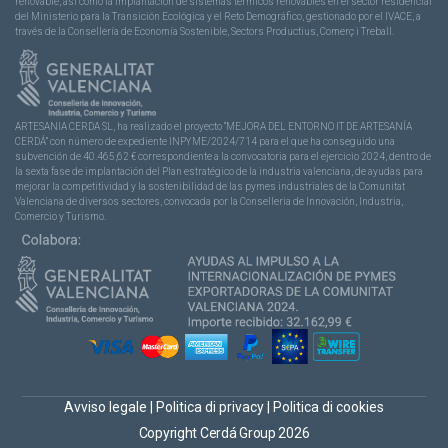
renovable, así como la implantación de sistemas térmicos renovables en el sector residencial
del Ministerio para la Transición Ecológica y el Reto Demográfico, gestionado por el IVACE, a
través de la Consellería de Economía Sostenible, Sectors Productius, Comerç i Treball.
ARTESANIA CERDA SL, ha realizado el proyecto “MEJORA DEL ENTORNO IT DE ARTESANÍA
CERDÁ” con número de expediente INPYME/2024/714 para el que ha conseguido una
subvención de 40.465,62 € correspondiente a la convocatoria para el ejercicio 2024, dentro de
la sexta fase de implantación del Plan estratégico de la industria valenciana, de ayudas para
mejorar la competitividad y la sostenibilidad de las pymes industriales de la Comunitat
Valenciana de diversos sectores, convocada por la Conselleria de Innovación, Industria,
Comercio y Turismo.
Avviso legale
|
Politica di privacy
|
Politica di cookies
Copyright Cerdá Group 2026