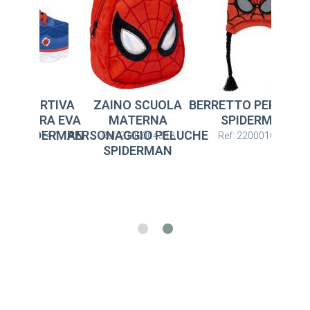
PA SPORTIVA
ZAINO SCUOLA
BERRETTO PERUVIA
 LEGGERA EVA
MATERNA
SPIDERMAN
CI SPIDERMAN
PERSONAGGIO PELUCHE
: 2300006747
Ref: 2100004318
Ref: 2200010562
SPIDERMAN