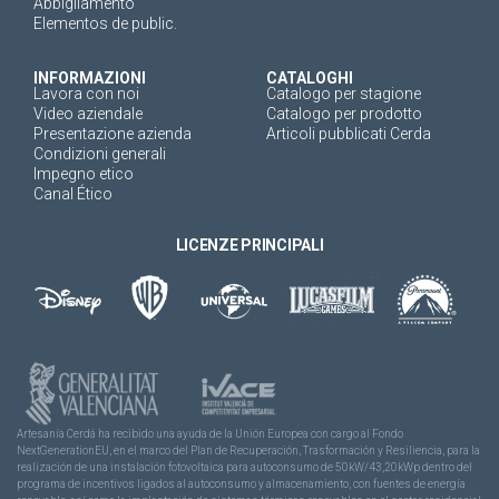
Abbigliamento
Elementos de public.
INFORMAZIONI
CATALOGHI
Lavora con noi
Catalogo per stagione
Video aziendale
Catalogo per prodotto
Presentazione azienda
Articoli pubblicati Cerda
Condizioni generali
Impegno etico
Canal Ético
LICENZE PRINCIPALI
Artesanía Cerdá ha recibido una ayuda de la Unión Europea con cargo al Fondo
NextGenerationEU, en el marco del Plan de Recuperación, Trasformación y Resiliencia, para la
realización de una instalación fotovoltaica para autoconsumo de 50kW/43,20kWp dentro del
programa de incentivos ligados al autoconsumo y almacenamiento, con fuentes de energía