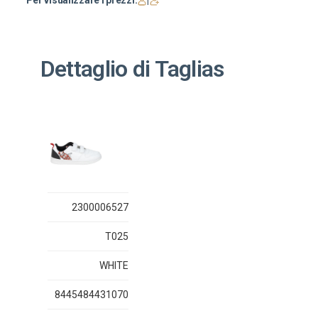
Per visualizzare i prezzi:
|
Dettaglio di Taglias
2300006527
T025
WHITE
8445484431070