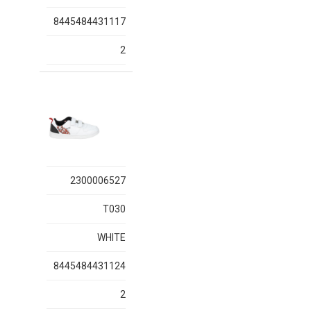
8445484431117
2
2300006527
T030
WHITE
8445484431124
2