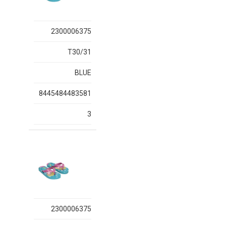
2300006375
T30/31
BLUE
8445484483581
3
2300006375