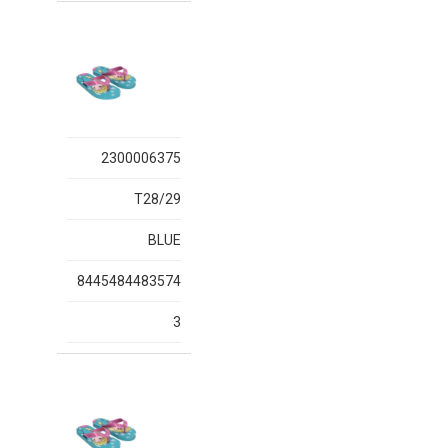
2300006375
T28/29
BLUE
8445484483574
3