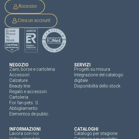
Accesso
Crea un account
NEGOZIO
SERVIZI
Zaini, borse e cartoleria
Progetti su misura
Accessori
Integrazione del catalogo
Calzature
digitale
Beauty line
Disponibilità dello stock
Regalo e accessori
Cartoleria
For fan pets
Abbigliamento
Elementos de public.
INFORMAZIONI
CATALOGHI
Lavora con noi
Catalogo per stagione
Video aziendale
Catalogo per prodotto