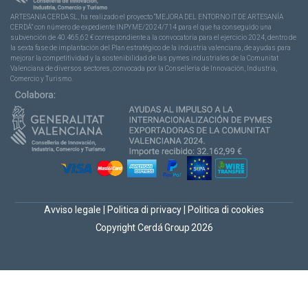
ARTESANIA CERDA SL, ha realizado el proyecto “MEJORA DEL ENTORNO IT DE ARTESANÍA
CERDÁ” con número de expediente INPYME/2024/714 para el que ha conseguido una
subvención de 40.465,62 € correspondiente a la convocatoria para el ejercicio 2024, dentro de
la sexta fase de implantación del Plan estratégico de la industria valenciana, de ayudas para
mejorar la competitividad y la sostenibilidad de las pymes industriales de la Comunitat
Valenciana de diversos sectores, convocada por la Conselleria de Innovación, Industria,
Comercio y Turismo.
Avviso legale
|
Politica di privacy
|
Politica di cookies
Copyright Cerdá Group 2026