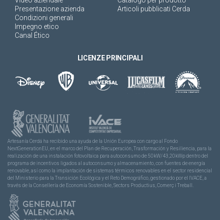
Presentazione azienda
Articoli pubblicati Cerda
Condizioni generali
Impegno etico
Canal Ético
LICENZE PRINCIPALI
Artesanía Cerdá ha recibido una ayuda de la Unión Europea con cargo al Fondo
NextGenerationEU, en el marco del Plan de Recuperación, Trasformación y Resiliencia, para la
realización de una instalación fotovoltaica para autoconsumo de 50kW/43,20kWp dentro del
programa de incentivos ligados al autoconsumo y almacenamiento, con fuentes de energía
renovable, así como la implantación de sistemas térmicos renovables en el sector residencial
del Ministerio para la Transición Ecológica y el Reto Demográfico, gestionado por el IVACE, a
través de la Consellería de Economía Sostenible, Sectors Productius, Comerç i Treball.