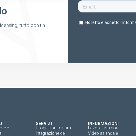
lo
licensing, tutto con un
O
SERVIZI
INFORMAZIONI
rse e
Progetti su misura
Lavora con noi
a
Integrazione del
Video aziendale