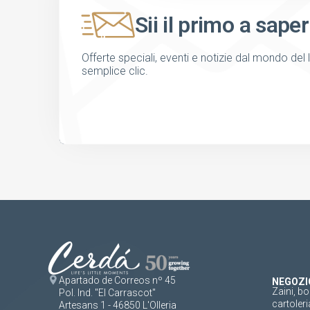
Sii il primo a saper
Offerte speciali, eventi e notizie dal mondo del 
semplice clic.
Apartado de Correos nº 45
NEGOZI
Zaini, bo
Pol. Ind. "El Carrascot"
cartoleri
Artesans 1 - 46850 L'Olleria