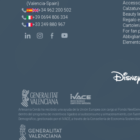
Accesso
(Valencia-Spain)
Calzatur
+34 962 200 502
Beauty li
+39 0694 806 334
Regalo e
+33 249 880 967
Cartoleri
For fan 
Abbigli
Elemento
Artesanía Cerdá ha recibido una ayuda de la Unión Europea con cargo al Fondo NextGene
dentro del programa de incentivos ligados al autoconsumo y almacenamiento, con fuentes
Demográfico, gestionado por el IVACE, a través de la Consellería de Economía Sostenible,