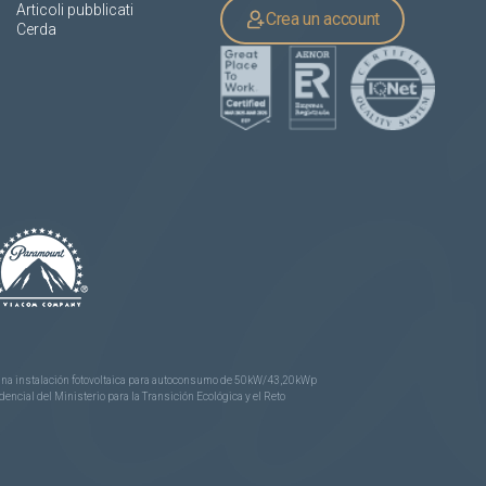
Articoli pubblicati
Crea un account
Cerda
e una instalación fotovoltaica para autoconsumo de 50kW/43,20kWp
ncial del Ministerio para la Transición Ecológica y el Reto