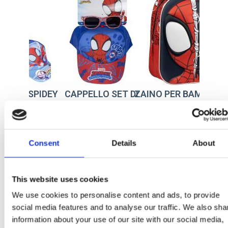
ELLO SET DI
ZAINO PER BAMBINI O 3D
CAPPELLO O SPIDE
IALI DA SOLE
SPIDEY
SPIDEY
: 2200010093
Ref: 2100005866
Ref: 2200010107
Consent
Details
About
This website uses cookies
We use cookies to personalise content and ads, to provide
social media features and to analyse our traffic. We also sha
information about your use of our site with our social media,