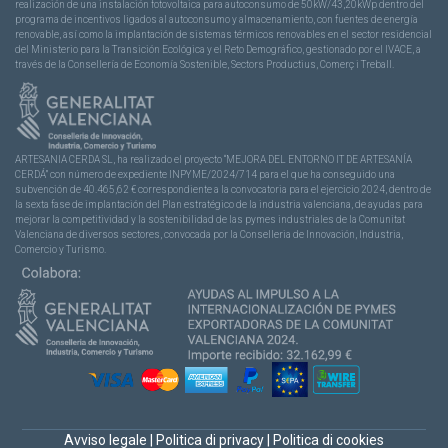
realización de una instalación fotovoltaica para autoconsumo de 50kW/43,20kWp dentro del
programa de incentivos ligados al autoconsumo y almacenamiento, con fuentes de energía
renovable, así como la implantación de sistemas térmicos renovables en el sector residencial
del Ministerio para la Transición Ecológica y el Reto Demográfico, gestionado por el IVACE, a
través de la Consellería de Economía Sostenible, Sectors Productius, Comerç i Treball.
ARTESANIA CERDA SL, ha realizado el proyecto “MEJORA DEL ENTORNO IT DE ARTESANÍA
CERDÁ” con número de expediente INPYME/2024/714 para el que ha conseguido una
subvención de 40.465,62 € correspondiente a la convocatoria para el ejercicio 2024, dentro de
la sexta fase de implantación del Plan estratégico de la industria valenciana, de ayudas para
mejorar la competitividad y la sostenibilidad de las pymes industriales de la Comunitat
Valenciana de diversos sectores, convocada por la Conselleria de Innovación, Industria,
Comercio y Turismo.
Avviso legale
|
Politica di privacy
|
Politica di cookies