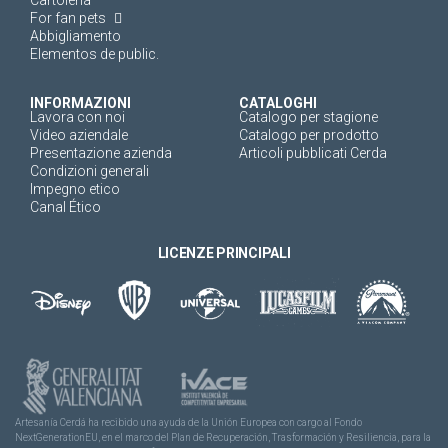
For fan pets
Abbigliamento
Elementos de public.
INFORMAZIONI
CATALOGHI
Lavora con noi
Catalogo per stagione
Video aziendale
Catalogo per prodotto
Presentazione azienda
Articoli pubblicati Cerda
Condizioni generali
Impegno etico
Canal Ético
LICENZE PRINCIPALI
Artesanía Cerdá ha recibido una ayuda de la Unión Europea con cargo al Fondo
NextGenerationEU, en el marco del Plan de Recuperación, Trasformación y Resiliencia, para la