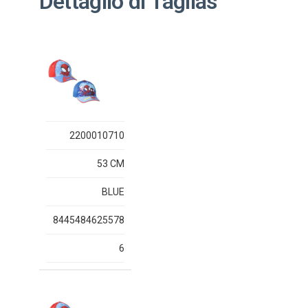
Dettaglio di Taglias
2200010710
53 CM
BLUE
8445484625578
6