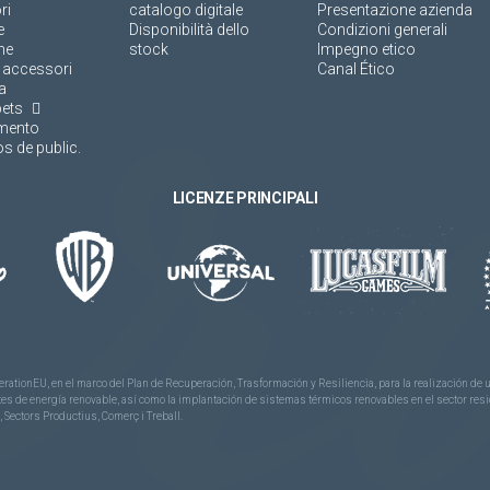
ri
catalogo digitale
Presentazione azienda
e
Disponibilità dello
Condizioni generali
ne
stock
Impegno etico
 accessori
Canal Ético
a
pets
amento
s de public.
LICENZE PRINCIPALI
rationEU, en el marco del Plan de Recuperación, Trasformación y Resiliencia, para la realización d
 de energía renovable, así como la implantación de sistemas térmicos renovables en el sector reside
 Sectors Productius, Comerç i Treball.