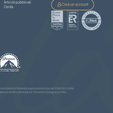
Articoli pubblicati
Crea un account
Cerda
e una instalación fotovoltaica para autoconsumo de 50kW/43,20kWp
ncial del Ministerio para la Transición Ecológica y el Reto