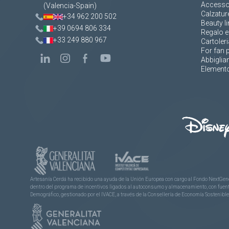
Accesso
(Valencia-Spain)
Calzatur
+34 962 200 502
Beauty li
+39 0694 806 334
Regalo e
+33 249 880 967
Cartoleri
For fan 
Abbigli
Elemento
Artesanía Cerdá ha recibido una ayuda de la Unión Europea con cargo al Fondo NextGene
dentro del programa de incentivos ligados al autoconsumo y almacenamiento, con fuentes
Demográfico, gestionado por el IVACE, a través de la Consellería de Economía Sostenible,