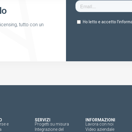
lo
licensing, tutto con un
O
SERVIZI
INFORMAZIONI
rse e
Progetti su misura
Lavora con noi
a
Integrazione del
Video aziendale