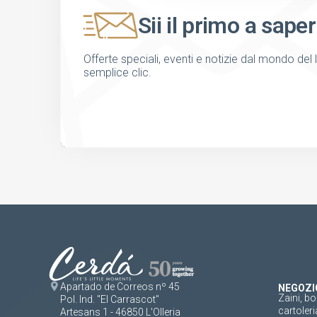
Sii il primo a saper
Offerte speciali, eventi e notizie dal mondo del 
semplice clic.
Apartado de Correos nº 45
NEGOZI
Zaini, bo
Pol. Ind. "El Carrascot"
cartoleri
Artesans 1 - 46850 L'Olleria