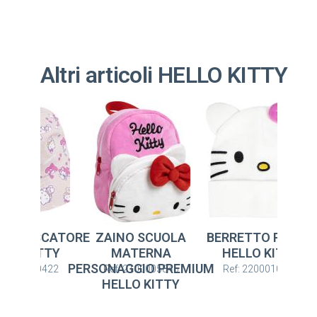
Altri articoli HELLO KITTY
TO PESCATORE
ZAINO SCUOLA
BERRETTO PUNTO
LLO KITTY
MATERNA
HELLO KITTY
PERSONAGGIO PREMIUM
: 2200010422
Ref: 2100005845
Ref: 2200010557
HELLO KITTY