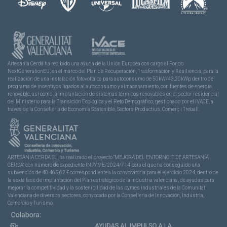
Artesanía Cerdá ha recibido una ayuda de la Unión Europea con cargo al Fondo
NextGenerationEU, en el marco del Plan de Recuperación, Trasformación y Resiliencia, para la
realización de una instalación fotovoltaica para autoconsumo de 50kW/43,20kWp dentro del
programa de incentivos ligados al autoconsumo y almacenamiento, con fuentes de energía
renovable, así como la implantación de sistemas térmicos renovables en el sector residencial
del Ministerio para la Transición Ecológica y el Reto Demográfico, gestionado por el IVACE, a
través de la Consellería de Economía Sostenible, Sectors Productius, Comerç i Treball.
ARTESANIA CERDA SL, ha realizado el proyecto “MEJORA DEL ENTORNO IT DE ARTESANÍA
CERDÁ” con número de expediente INPYME/2024/714 para el que ha conseguido una
subvención de 40.465,62 € correspondiente a la convocatoria para el ejercicio 2024, dentro de
la sexta fase de implantación del Plan estratégico de la industria valenciana, de ayudas para
mejorar la competitividad y la sostenibilidad de las pymes industriales de la Comunitat
Valenciana de diversos sectores, convocada por la Conselleria de Innovación, Industria,
Comercio y Turismo.